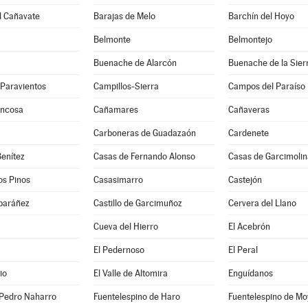
l Cañavate
Barajas de Melo
Barchín del Hoyo
Belmonte
Belmontejo
Buenache de Alarcón
Buenache de la Sier
-Paravientos
Campillos-Sierra
Campos del Paraíso
uncosa
Cañamares
Cañaveras
Carboneras de Guadazaón
Cardenete
enítez
Casas de Fernando Alonso
Casas de Garcimolin
os Pinos
Casasimarro
Castejón
lbaráñez
Castillo de Garcimuñoz
Cervera del Llano
Cueva del Hierro
El Acebrón
El Pedernoso
El Peral
io
El Valle de Altomira
Enguídanos
 Pedro Naharro
Fuentelespino de Haro
Fuentelespino de Mo