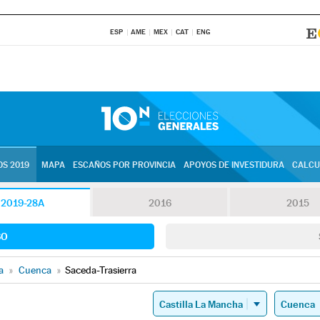
ESP
AME
MEX
CAT
ENG
S 2019
MAPA
ESCAÑOS POR PROVINCIA
APOYOS DE INVESTIDURA
CALCU
2019-28A
2016
2015
SO
a
»
Cuenca
»
Saceda-Trasierra