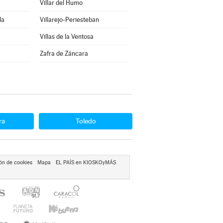
Villar del Humo
la
Villarejo-Periesteban
Villas de la Ventosa
Zafra de Záncara
ra
Toledo
ón de cookies
Mapa
EL PAÍS en KIOSKOyMÁS