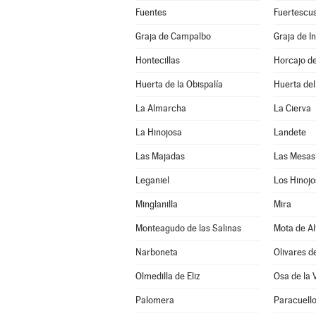
Fuentes
Fuertescu
Graja de Campalbo
Graja de In
Hontecillas
Horcajo d
Huerta de la Obispalía
Huerta de
La Almarcha
La Cierva
La Hinojosa
Landete
Las Majadas
Las Mesas
Leganiel
Los Hinojo
Minglanilla
Mira
Monteagudo de las Salinas
Mota de Al
Narboneta
Olivares d
Olmedilla de Eliz
Osa de la 
Palomera
Paracuell