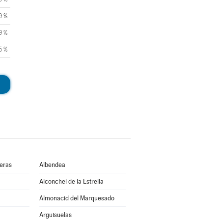
9 %
9 %
5 %
ueras
Albendea
Alconchel de la Estrella
Almonacid del Marquesado
Arguisuelas