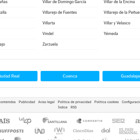
Cañas
Villar de Domingo García
Villar de la Encina
lalla
Villarejo de Fuentes
Villarejo de la Peñue
Villarta
Villar y Velasco
Vindel
Yémeda
ajo
Zarzuela
iudad Real
Cuenca
Guadalaja
contenidos
Publicidad
Aviso legal
Política de privacidad
Política cookies
Configuraci
Índice
RSS