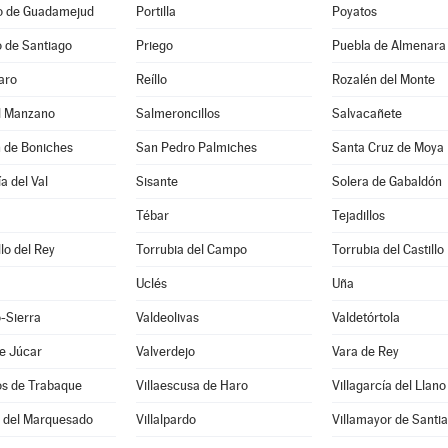
io de Guadamejud
Portilla
Poyatos
 de Santiago
Priego
Puebla de Almenara
aro
Reíllo
Rozalén del Monte
el Manzano
Salmeroncillos
Salvacañete
n de Boniches
San Pedro Palmiches
Santa Cruz de Moya
a del Val
Sisante
Solera de Gabaldón
Tébar
Tejadillos
llo del Rey
Torrubia del Campo
Torrubia del Castillo
Uclés
Uña
-Sierra
Valdeolivas
Valdetórtola
e Júcar
Valverdejo
Vara de Rey
os de Trabaque
Villaescusa de Haro
Villagarcía del Llano
o del Marquesado
Villalpardo
Villamayor de Santi