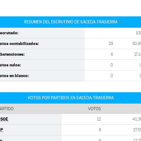
RESUMEN DEL ESCRUTINIO DE SACEDA-TRASIERRA
scrutado:
10
otos contabilizados:
29
82,8
bstenciones:
6
17,1
otos nulos:
0
otos en blanco:
0
VOTOS POR PARTIDOS EN SACEDA-TRASIERRA
ARTIDO
VOTOS
PSOE
12
41,3
PP
8
27,5
s
4
13,7