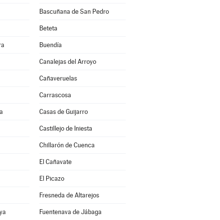
Bascuñana de San Pedro
Beteta
ra
Buendía
Canalejas del Arroyo
Cañaveruelas
Carrascosa
a
Casas de Guijarro
Castillejo de Iniesta
Chillarón de Cuenca
El Cañavate
El Picazo
Fresneda de Altarejos
ya
Fuentenava de Jábaga