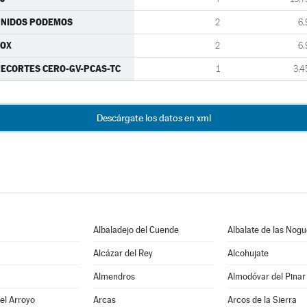
UNIDOS PODEMOS
2
6,
VOX
2
6,
ECORTES CERO-GV-PCAS-TC
1
3,4
Descárgate los datos en xml
Albaladejo del Cuende
Albalate de las Nog
Alcázar del Rey
Alcohujate
Almendros
Almodóvar del Pinar
del Arroyo
Arcas
Arcos de la Sierra