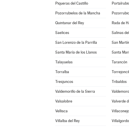
Piqueras del Castillo
Portalrub
Pozorrubielos de la Mancha
Pozorrubio
Quintanar del Rey
Rada de H
Saelices
Salinas d
San Lorenzo de la Parrilla
San Martí
Santa María de los Llanos
Santa Marí
Talayuelas
Tarancón
Torralba
Torrejonci
Tresjuncos
Tribaldos
Valdemorillo de la Sierra
Valdemoro
Valsalobre
Valverde d
Vellisca
Villaconej
Villalba del Rey
Villalgord