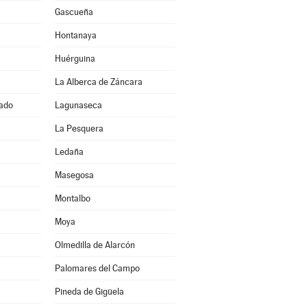
Gascueña
Hontanaya
Huérguina
La Alberca de Záncara
ado
Lagunaseca
La Pesquera
Ledaña
Masegosa
Montalbo
Moya
Olmedilla de Alarcón
Palomares del Campo
Pineda de Gigüela