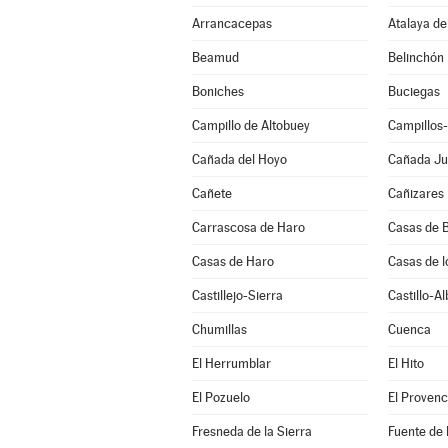
Arrancacepas
Atalaya de
Beamud
Belinchón
Boniches
Buciegas
Campillo de Altobuey
Campillos
Cañada del Hoyo
Cañada J
Cañete
Cañizares
Carrascosa de Haro
Casas de B
Casas de Haro
Casas de l
Castillejo-Sierra
Castillo-A
Chumillas
Cuenca
El Herrumblar
El Hito
El Pozuelo
El Provenc
Fresneda de la Sierra
Fuente de