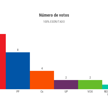
Número de votos
100
%
ESCRUTADO
8
4
2
2
PP
Cs
UP
VOX
RE