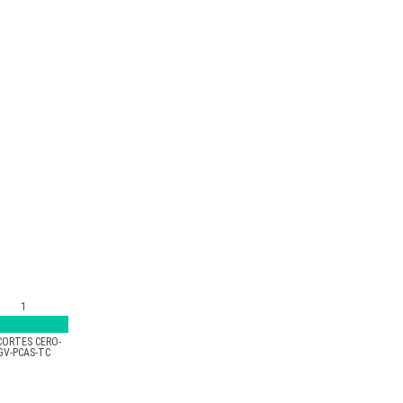
1
CORTES CERO-
GV-PCAS-TC