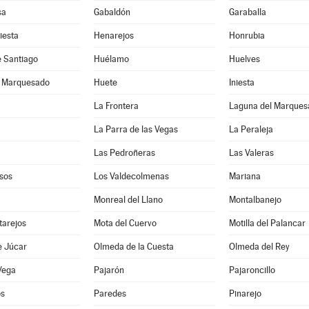
sa
Gabaldón
Garaballa
iesta
Henarejos
Honrubia
e Santiago
Huélamo
Huelves
l Marquesado
Huete
Iniesta
La Frontera
Laguna del Marques
La Parra de las Vegas
La Peraleja
Las Pedroñeras
Las Valeras
sos
Los Valdecolmenas
Mariana
Monreal del Llano
Montalbanejo
tarejos
Mota del Cuervo
Motilla del Palancar
e Júcar
Olmeda de la Cuesta
Olmeda del Rey
Vega
Pajarón
Pajaroncillo
os
Paredes
Pinarejo