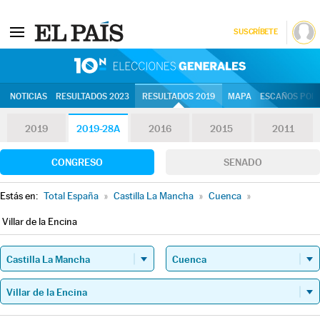
SUSCRÍBETE
10N | Eleccion
NOTICIAS
RESULTADOS 2023
RESULTADOS 2019
MAPA
ESCAÑOS POR 
2019
2019-28A
2016
2015
2011
CONGRESO
SENADO
Estás en:
Total España
»
Castilla La Mancha
»
Cuenca
»
Villar de la Encina