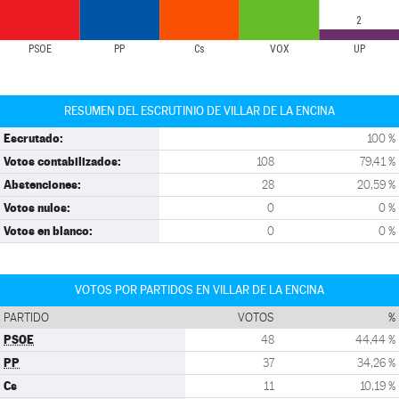
2
PSOE
PP
Cs
VOX
UP
RESUMEN DEL ESCRUTINIO DE VILLAR DE LA ENCINA
Escrutado:
100 %
Votos contabilizados:
108
79,41 %
Abstenciones:
28
20,59 %
Votos nulos:
0
0 %
Votos en blanco:
0
0 %
VOTOS POR PARTIDOS EN VILLAR DE LA ENCINA
PARTIDO
VOTOS
%
PSOE
48
44,44 %
PP
37
34,26 %
Cs
11
10,19 %