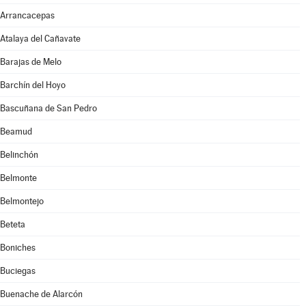
Arrancacepas
Atalaya del Cañavate
Barajas de Melo
Barchín del Hoyo
Bascuñana de San Pedro
Beamud
Belinchón
Belmonte
Belmontejo
Beteta
Boniches
Buciegas
Buenache de Alarcón