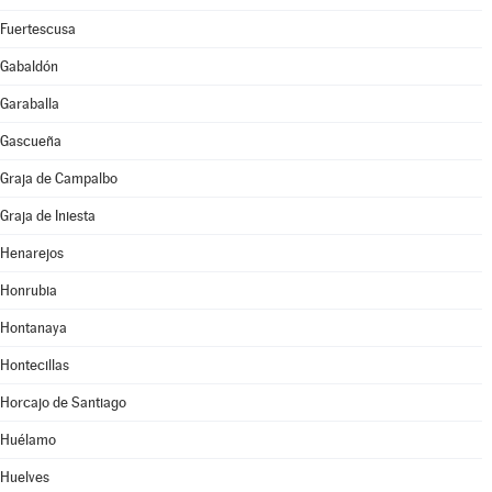
Fuertescusa
Gabaldón
Garaballa
Gascueña
Graja de Campalbo
Graja de Iniesta
Henarejos
Honrubia
Hontanaya
Hontecillas
Horcajo de Santiago
Huélamo
Huelves