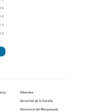
9 %
9 %
6 %
8 %
ueras
Albendea
Alconchel de la Estrella
Almonacid del Marquesado