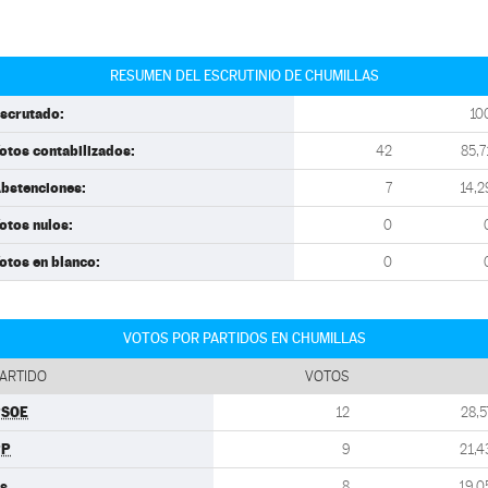
RESUMEN DEL ESCRUTINIO DE CHUMILLAS
scrutado:
10
otos contabilizados:
42
85,7
bstenciones:
7
14,2
otos nulos:
0
otos en blanco:
0
VOTOS POR PARTIDOS EN CHUMILLAS
ARTIDO
VOTOS
PSOE
12
28,5
PP
9
21,4
s
8
19,0