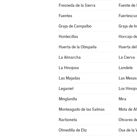
Fresneda de la Sierra
Fuente de
Fuentes
Fuertescu
Graja de Campalbo
Graja de In
Hontecillas
Horcajo d
Huerta de la Obispalía
Huerta de
La Almarcha
La Cierva
La Hinojosa
Landete
Las Majadas
Las Mesas
Leganiel
Los Hinojo
Minglanilla
Mira
Monteagudo de las Salinas
Mota de Al
Narboneta
Olivares d
Olmedilla de Eliz
Osa de la 