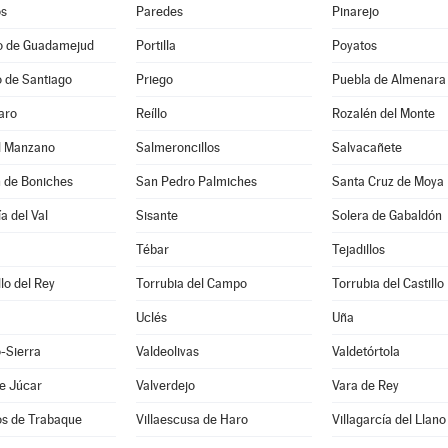
os
Paredes
Pinarejo
io de Guadamejud
Portilla
Poyatos
 de Santiago
Priego
Puebla de Almenara
aro
Reíllo
Rozalén del Monte
el Manzano
Salmeroncillos
Salvacañete
n de Boniches
San Pedro Palmiches
Santa Cruz de Moya
a del Val
Sisante
Solera de Gabaldón
Tébar
Tejadillos
llo del Rey
Torrubia del Campo
Torrubia del Castillo
Uclés
Uña
-Sierra
Valdeolivas
Valdetórtola
e Júcar
Valverdejo
Vara de Rey
os de Trabaque
Villaescusa de Haro
Villagarcía del Llano