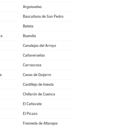
Arguisuelas
Bascuñana de San Pedro
Beteta
ra
Buendía
Canalejas del Arroyo
Cañaveruelas
Carrascosa
a
Casas de Guijarro
Castillejo de Iniesta
Chillarón de Cuenca
El Cañavate
El Picazo
Fresneda de Altarejos