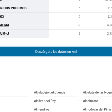
UNIDOS PODEMOS
5
11,
VOX
5
11,
PACMA
2
4,7
PUM+J
1
2,3
Descárgate los datos en xml
Albaladejo del Cuende
Albalate de las Nog
Alcázar del Rey
Alcohujate
Almendros
Almodóvar del Pinar