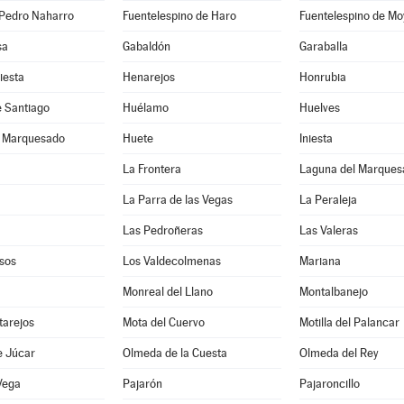
 Pedro Naharro
Fuentelespino de Haro
Fuentelespino de Mo
sa
Gabaldón
Garaballa
iesta
Henarejos
Honrubia
e Santiago
Huélamo
Huelves
l Marquesado
Huete
Iniesta
La Frontera
Laguna del Marques
La Parra de las Vegas
La Peraleja
Las Pedroñeras
Las Valeras
sos
Los Valdecolmenas
Mariana
Monreal del Llano
Montalbanejo
tarejos
Mota del Cuervo
Motilla del Palancar
e Júcar
Olmeda de la Cuesta
Olmeda del Rey
Vega
Pajarón
Pajaroncillo