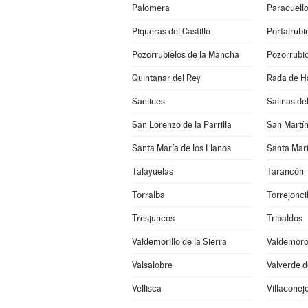
Palomera
Paracuell
Piqueras del Castillo
Portalrub
Pozorrubielos de la Mancha
Pozorrubio
Quintanar del Rey
Rada de H
Saelices
Salinas d
San Lorenzo de la Parrilla
San Martí
Santa María de los Llanos
Santa Marí
Talayuelas
Tarancón
Torralba
Torrejonci
Tresjuncos
Tribaldos
Valdemorillo de la Sierra
Valdemoro
Valsalobre
Valverde d
Vellisca
Villaconej