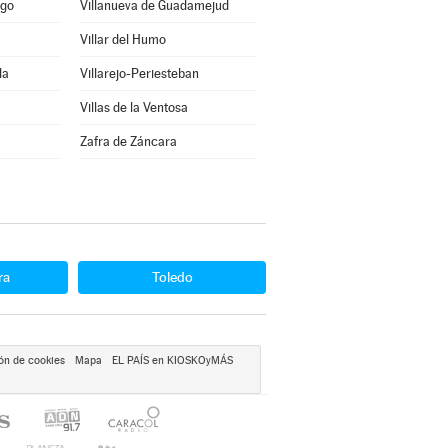
ago
Villanueva de Guadamejud
Villar del Humo
la
Villarejo-Periesteban
Villas de la Ventosa
Zafra de Záncara
ra
Toledo
ón de cookies
Mapa
EL PAÍS en KIOSKOyMÁS