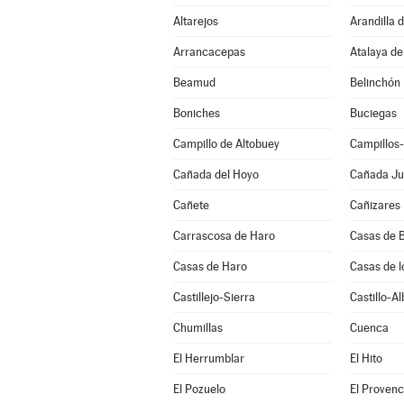
Altarejos
Arandilla 
Arrancacepas
Atalaya de
Beamud
Belinchón
Boniches
Buciegas
Campillo de Altobuey
Campillos
Cañada del Hoyo
Cañada J
Cañete
Cañizares
Carrascosa de Haro
Casas de B
Casas de Haro
Casas de l
Castillejo-Sierra
Castillo-A
Chumillas
Cuenca
El Herrumblar
El Hito
El Pozuelo
El Provenc