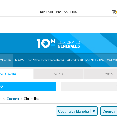
ESP
AME
MEX
CAT
ENG
S 2019
MAPA
ESCAÑOS POR PROVINCIA
APOYOS DE INVESTIDURA
CALCU
2019-28A
2016
2015
SO
a
»
Cuenca
»
Chumillas