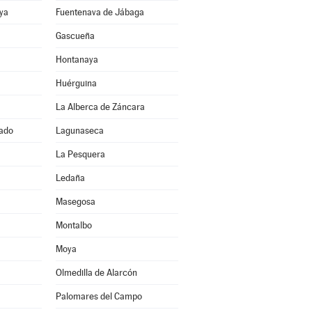
ya
Fuentenava de Jábaga
Gascueña
Hontanaya
Huérguina
La Alberca de Záncara
ado
Lagunaseca
La Pesquera
Ledaña
Masegosa
Montalbo
Moya
Olmedilla de Alarcón
Palomares del Campo