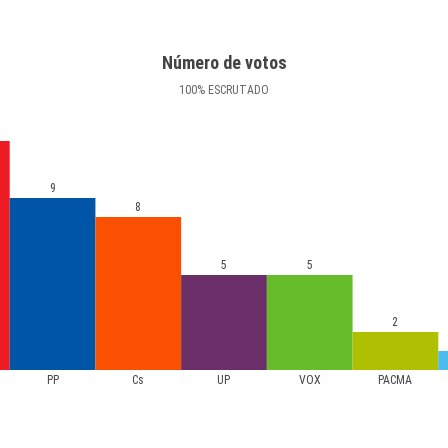
Número de votos
100
%
ESCRUTADO
9
8
5
5
2
PP
Cs
UP
VOX
PACMA