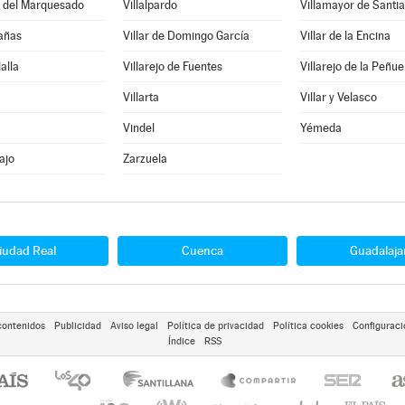
o del Marquesado
Villalpardo
Villamayor de Santi
Cañas
Villar de Domingo García
Villar de la Encina
lalla
Villarejo de Fuentes
Villarejo de la Peñue
Villarta
Villar y Velasco
Vindel
Yémeda
ajo
Zarzuela
iudad Real
Cuenca
Guadalaja
contenidos
Publicidad
Aviso legal
Política de privacidad
Política cookies
Configuraci
Índice
RSS