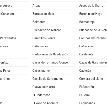
del Arroyo
Arcas
Arcos de la Sierra
l Cañavate
Barajas de Melo
Barchín del Hoyo
Belmonte
Belmontejo
Buenache de Alarcón
Buenache de la Sier
-Paravientos
Campillos-Sierra
Campos del Paraíso
uncosa
Cañamares
Cañaveras
Carboneras de Guadazaón
Cardenete
enítez
Casas de Fernando Alonso
Casas de Garcimolin
os Pinos
Casasimarro
Castejón
lbaráñez
Castillo de Garcimuñoz
Cervera del Llano
Cueva del Hierro
El Acebrón
El Pedernoso
El Peral
io
El Valle de Altomira
Enguídanos