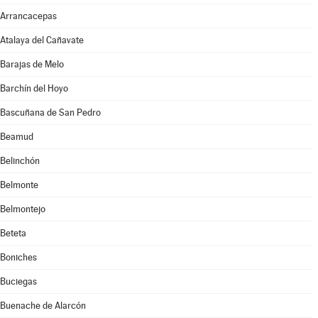
Arrancacepas
Atalaya del Cañavate
Barajas de Melo
Barchín del Hoyo
Bascuñana de San Pedro
Beamud
Belinchón
Belmonte
Belmontejo
Beteta
Boniches
Buciegas
Buenache de Alarcón