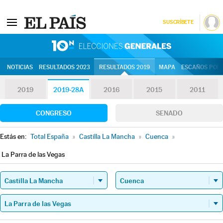
SUSCRÍBETE
10N | Eleccion
NOTICIAS
RESULTADOS 2023
RESULTADOS 2019
MAPA
ESCAÑOS POR 
2019
2019-28A
2016
2015
2011
CONGRESO
SENADO
Estás en:
Total España
»
Castilla La Mancha
»
Cuenca
»
La Parra de las Vegas