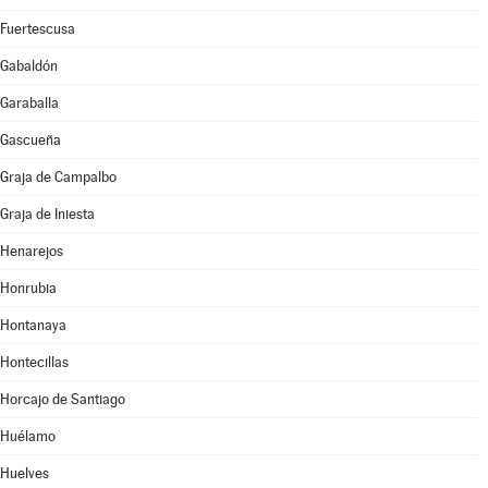
Fuertescusa
Gabaldón
Garaballa
Gascueña
Graja de Campalbo
Graja de Iniesta
Henarejos
Honrubia
Hontanaya
Hontecillas
Horcajo de Santiago
Huélamo
Huelves