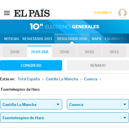
SUSCRÍBETE
10N | Eleccion
NOTICIAS
RESULTADOS 2023
RESULTADOS 2019
MAPA
ESCAÑOS POR 
2019
2019-28A
2016
2015
2011
CONGRESO
SENADO
Estás en:
Total España
»
Castilla La Mancha
»
Cuenca
»
Fuentelespino de Haro