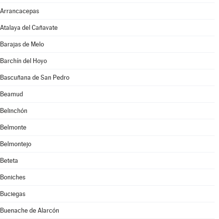
Arrancacepas
Atalaya del Cañavate
Barajas de Melo
Barchín del Hoyo
Bascuñana de San Pedro
Beamud
Belinchón
Belmonte
Belmontejo
Beteta
Boniches
Buciegas
Buenache de Alarcón