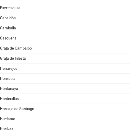
Fuertescusa
Gabaldón
Garaballa
Gascueña
Graja de Campalbo
Graja de Iniesta
Henarejos
Honrubia
Hontanaya
Hontecillas
Horcajo de Santiago
Huélamo
Huelves