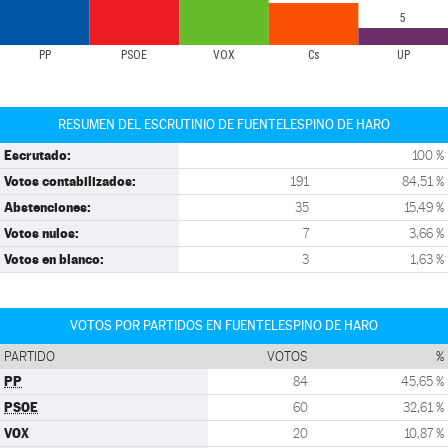
5
PP
PSOE
VOX
Cs
UP
RESUMEN DEL ESCRUTINIO DE FUENTELESPINO DE HARO
Escrutado:
100 %
Votos contabilizados:
191
84,51 %
Abstenciones:
35
15,49 %
Votos nulos:
7
3,66 %
Votos en blanco:
3
1,63 %
VOTOS POR PARTIDOS EN FUENTELESPINO DE HARO
PARTIDO
VOTOS
%
PP
84
45,65 %
PSOE
60
32,61 %
VOX
20
10,87 %