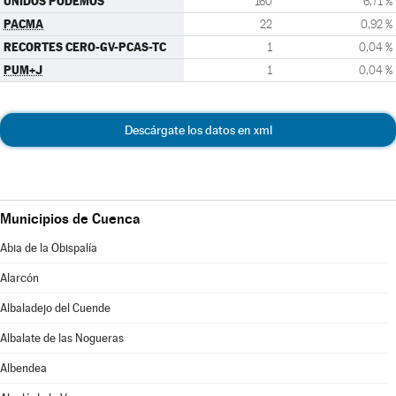
UNIDOS PODEMOS
160
6,71 %
PACMA
22
0,92 %
RECORTES CERO-GV-PCAS-TC
1
0,04 %
PUM+J
1
0,04 %
Descárgate los datos en xml
Municipios de Cuenca
Abia de la Obispalía
Alarcón
Albaladejo del Cuende
Albalate de las Nogueras
Albendea