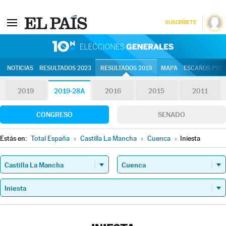
SUSCRÍBETE
10N | Eleccion
NOTICIAS
RESULTADOS 2023
RESULTADOS 2019
MAPA
ESCAÑOS POR 
2019
2019-28A
2016
2015
2011
CONGRESO
SENADO
Estás en:
Total España
»
Castilla La Mancha
»
Cuenca
»
Iniesta