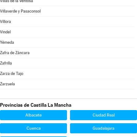
Villas de la Ventosa
Villaverde y Pasaconsol
Víllora
Vindel
Yémeda
Zafra de Záncara
Zafrilla
Zarza de Tajo
Zarzuela
Provincias de Castilla La Mancha
Albacete
Ciudad Real
Cuenca
Guadalajara