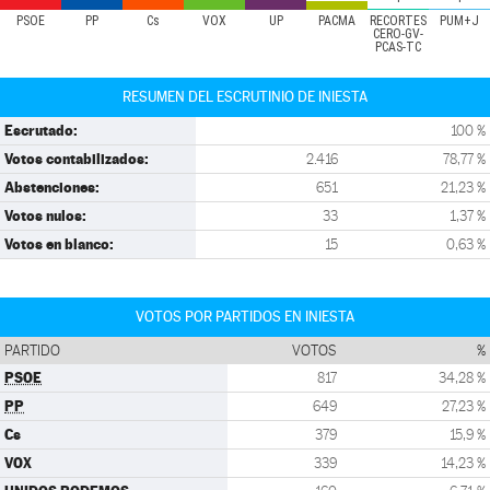
PSOE
PP
Cs
VOX
UP
PACMA
RECORTES
PUM+J
CERO-GV-
PCAS-TC
RESUMEN DEL ESCRUTINIO DE INIESTA
Escrutado:
100 %
Votos contabilizados:
2.416
78,77 %
Abstenciones:
651
21,23 %
Votos nulos:
33
1,37 %
Votos en blanco:
15
0,63 %
VOTOS POR PARTIDOS EN INIESTA
PARTIDO
VOTOS
%
PSOE
817
34,28 %
PP
649
27,23 %
Cs
379
15,9 %
VOX
339
14,23 %