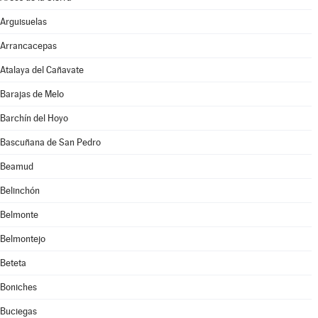
Arguisuelas
Arrancacepas
Atalaya del Cañavate
Barajas de Melo
Barchín del Hoyo
Bascuñana de San Pedro
Beamud
Belinchón
Belmonte
Belmontejo
Beteta
Boniches
Buciegas