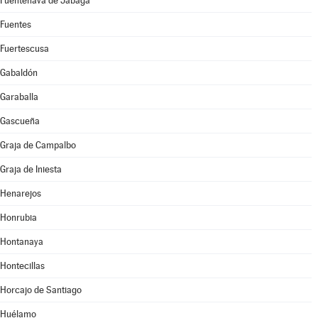
Fuentenava de Jábaga
Fuentes
Fuertescusa
Gabaldón
Garaballa
Gascueña
Graja de Campalbo
Graja de Iniesta
Henarejos
Honrubia
Hontanaya
Hontecillas
Horcajo de Santiago
Huélamo