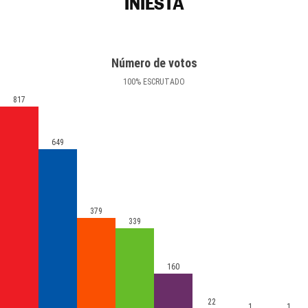
INIESTA
Número de votos
100
%
ESCRUTADO
817
649
379
339
160
22
1
1