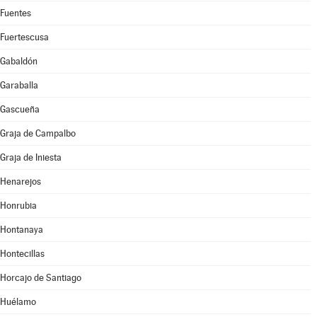
Fuentes
Fuertescusa
Gabaldón
Garaballa
Gascueña
Graja de Campalbo
Graja de Iniesta
Henarejos
Honrubia
Hontanaya
Hontecillas
Horcajo de Santiago
Huélamo