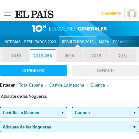
SUSCRÍBETE
10N | Eleccion
NOTICIAS
RESULTADOS 2023
RESULTADOS 2019
MAPA
ESCAÑOS POR 
2019
2019-28A
2016
2015
2011
CONGRESO
SENADO
Estás en:
Total España
»
Castilla La Mancha
»
Cuenca
»
Albalate de las Nogueras