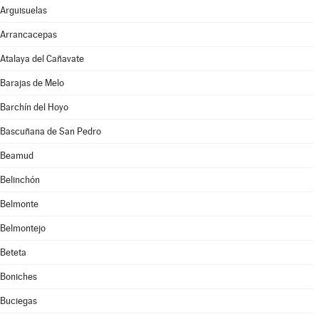
Arguisuelas
Arrancacepas
Atalaya del Cañavate
Barajas de Melo
Barchín del Hoyo
Bascuñana de San Pedro
Beamud
Belinchón
Belmonte
Belmontejo
Beteta
Boniches
Buciegas