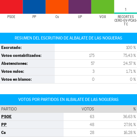
1
PSOE
PP
Cs
UP
VOX
RECORTES
CERO-GV-PCAS-
TC
RESUMEN DEL ESCRUTINIO DE ALBALATE DE LAS NOGUERAS
Escrutado:
100 %
Votos contabilizados:
175
75,43 %
Abstenciones:
57
24,57 %
Votos nulos:
3
1,71 %
Votos en blanco:
0
0 %
VOTOS POR PARTIDOS EN ALBALATE DE LAS NOGUERAS
PARTIDO
VOTOS
%
PSOE
63
36,63 %
PP
48
27,91 %
Cs
28
16,28 %