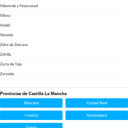
Villaverde y Pasaconsol
Víllora
Vindel
Yémeda
Zafra de Záncara
Zafrilla
Zarza de Tajo
Zarzuela
Provincias de Castilla La Mancha
Albacete
Ciudad Real
Cuenca
Guadalajara
Toledo