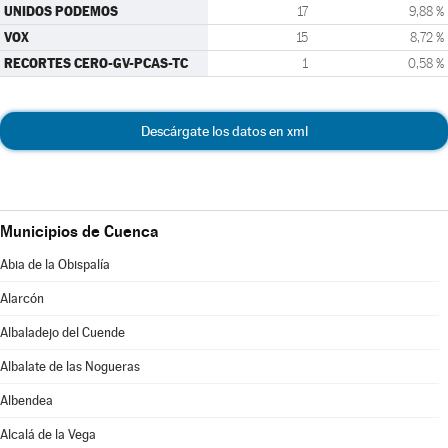
UNIDOS PODEMOS
17
9,88 %
VOX
15
8,72 %
RECORTES CERO-GV-PCAS-TC
1
0,58 %
Descárgate los datos en xml
Municipios de Cuenca
Abia de la Obispalía
Alarcón
Albaladejo del Cuende
Albalate de las Nogueras
Albendea
Alcalá de la Vega