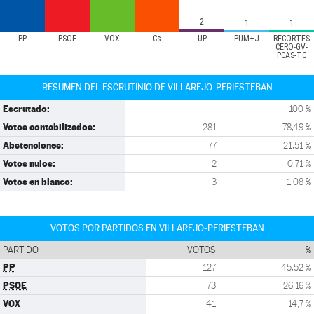
2
1
1
PP
PSOE
VOX
Cs
UP
PUM+J
RECORTES
CERO-GV-
PCAS-TC
RESUMEN DEL ESCRUTINIO DE VILLAREJO-PERIESTEBAN
Escrutado:
100 %
Votos contabilizados:
281
78,49 %
Abstenciones:
77
21,51 %
Votos nulos:
2
0,71 %
Votos en blanco:
3
1,08 %
VOTOS POR PARTIDOS EN VILLAREJO-PERIESTEBAN
PARTIDO
VOTOS
%
PP
127
45,52 %
PSOE
73
26,16 %
VOX
41
14,7 %