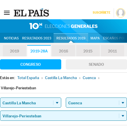
SUSCRÍBETE
10N | Eleccion
NOTICIAS
RESULTADOS 2023
RESULTADOS 2019
MAPA
ESCAÑOS POR 
2019
2019-28A
2016
2015
2011
CONGRESO
SENADO
Estás en:
Total España
»
Castilla La Mancha
»
Cuenca
»
Villarejo-Periesteban