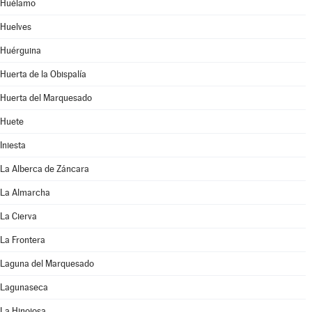
Huélamo
Huelves
Huérguina
Huerta de la Obispalía
Huerta del Marquesado
Huete
Iniesta
La Alberca de Záncara
La Almarcha
La Cierva
La Frontera
Laguna del Marquesado
Lagunaseca
La Hinojosa