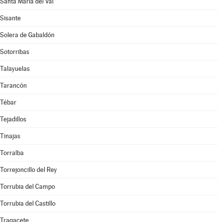
Santa María del Val
Sisante
Solera de Gabaldón
Sotorribas
Talayuelas
Tarancón
Tébar
Tejadillos
Tinajas
Torralba
Torrejoncillo del Rey
Torrubia del Campo
Torrubia del Castillo
Tragacete