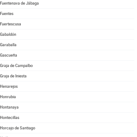
Fuentenava de Jábaga
Fuentes
Fuertescusa
Gabaldón
Garaballa
Gascueña
Graja de Campalbo
Graja de Iniesta
Henarejos
Honrubia
Hontanaya
Hontecillas
Horcajo de Santiago