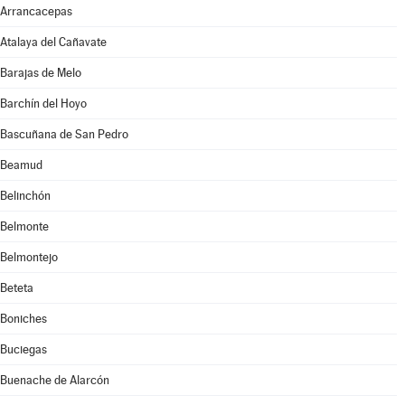
Arrancacepas
Atalaya del Cañavate
Barajas de Melo
Barchín del Hoyo
Bascuñana de San Pedro
Beamud
Belinchón
Belmonte
Belmontejo
Beteta
Boniches
Buciegas
Buenache de Alarcón