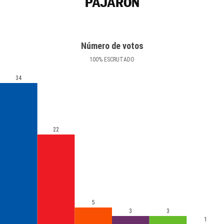
PAJARÓN
Número de votos
100
%
ESCRUTADO
34
22
5
3
3
1