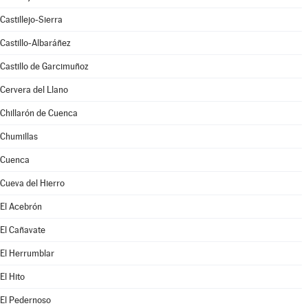
Castillejo-Sierra
Castillo-Albaráñez
Castillo de Garcimuñoz
Cervera del Llano
Chillarón de Cuenca
Chumillas
Cuenca
Cueva del Hierro
El Acebrón
El Cañavate
El Herrumblar
El Hito
El Pedernoso