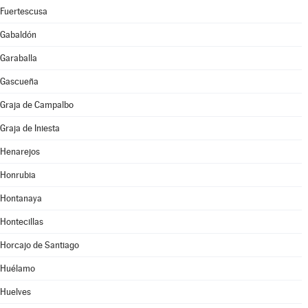
Fuertescusa
Gabaldón
Garaballa
Gascueña
Graja de Campalbo
Graja de Iniesta
Henarejos
Honrubia
Hontanaya
Hontecillas
Horcajo de Santiago
Huélamo
Huelves