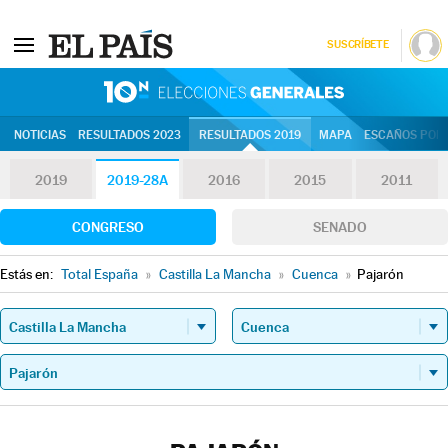
SUSCRÍBETE
10N | Eleccion
NOTICIAS
RESULTADOS 2023
RESULTADOS 2019
MAPA
ESCAÑOS POR 
2019
2019-28A
2016
2015
2011
CONGRESO
SENADO
Estás en:
Total España
»
Castilla La Mancha
»
Cuenca
»
Pajarón