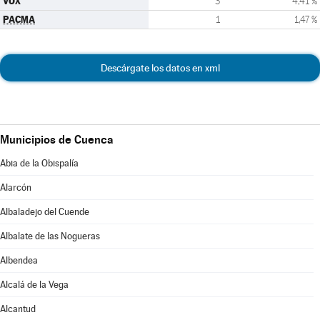
VOX
3
4,41 %
PACMA
1
1,47 %
Descárgate los datos en xml
Municipios de Cuenca
Abia de la Obispalía
Alarcón
Albaladejo del Cuende
Albalate de las Nogueras
Albendea
Alcalá de la Vega
Alcantud