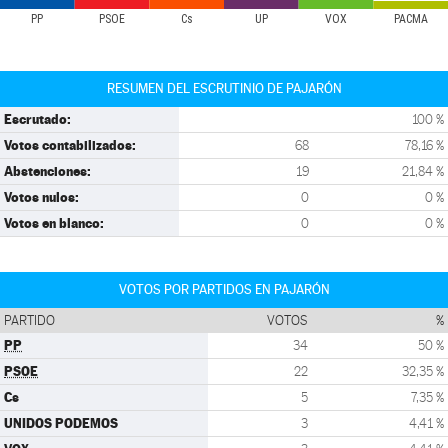
PP
PSOE
Cs
UP
VOX
PACMA
RESUMEN DEL ESCRUTINIO DE PAJARÓN
Escrutado:
100 %
Votos contabilizados:
68
78,16 %
Abstenciones:
19
21,84 %
Votos nulos:
0
0 %
Votos en blanco:
0
0 %
VOTOS POR PARTIDOS EN PAJARÓN
PARTIDO
VOTOS
%
PP
34
50 %
PSOE
22
32,35 %
Cs
5
7,35 %
UNIDOS PODEMOS
3
4,41 %