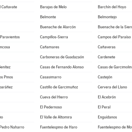
l Cañavate
Barajas de Melo
Barchín del Hoyo
Belmonte
Belmontejo
Buenache de Alarcón
Buenache de la Sier
-Paravientos
Campillos-Sierra
Campos del Paraíso
uncosa
Cañamares
Cañaveras
Carboneras de Guadazaón
Cardenete
enítez
Casas de Fernando Alonso
Casas de Garcimolin
os Pinos
Casasimarro
Castejón
lbaráñez
Castillo de Garcimuñoz
Cervera del Llano
Cueva del Hierro
El Acebrón
El Pedernoso
El Peral
io
El Valle de Altomira
Enguídanos
 Pedro Naharro
Fuentelespino de Haro
Fuentelespino de Mo