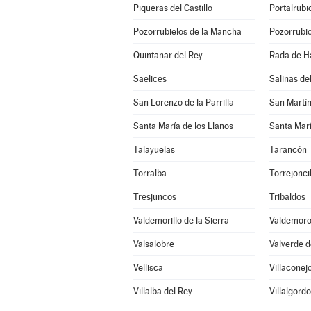
Piqueras del Castillo
Portalrub
Pozorrubielos de la Mancha
Pozorrubio
Quintanar del Rey
Rada de H
Saelices
Salinas d
San Lorenzo de la Parrilla
San Martí
Santa María de los Llanos
Santa Marí
Talayuelas
Tarancón
Torralba
Torrejonci
Tresjuncos
Tribaldos
Valdemorillo de la Sierra
Valdemoro
Valsalobre
Valverde d
Vellisca
Villaconej
Villalba del Rey
Villalgord