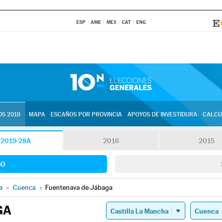
ESP
AME
MEX
CAT
ENG
S 2019
MAPA
ESCAÑOS POR PROVINCIA
APOYOS DE INVESTIDURA
CALCU
2019-28A
2016
2015
SO
a
»
Cuenca
»
Fuentenava de Jábaga
GA