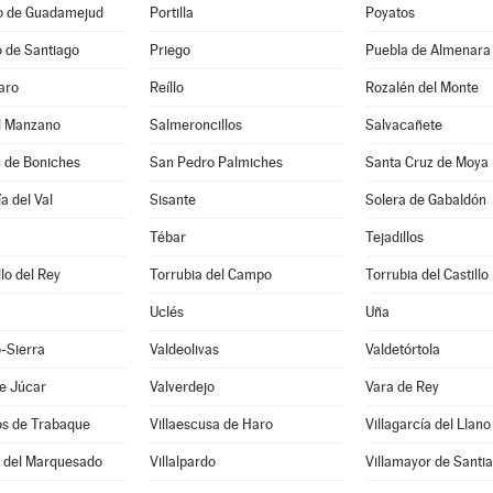
io de Guadamejud
Portilla
Poyatos
 de Santiago
Priego
Puebla de Almenara
aro
Reíllo
Rozalén del Monte
el Manzano
Salmeroncillos
Salvacañete
n de Boniches
San Pedro Palmiches
Santa Cruz de Moya
a del Val
Sisante
Solera de Gabaldón
Tébar
Tejadillos
llo del Rey
Torrubia del Campo
Torrubia del Castillo
Uclés
Uña
-Sierra
Valdeolivas
Valdetórtola
e Júcar
Valverdejo
Vara de Rey
os de Trabaque
Villaescusa de Haro
Villagarcía del Llano
o del Marquesado
Villalpardo
Villamayor de Santi