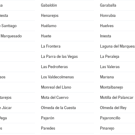
sa
Gabaldón
Garaballa
iesta
Henarejos
Honrubia
e Santiago
Huélamo
Huelves
l Marquesado
Huete
Iniesta
La Frontera
Laguna del Marques
La Parra de las Vegas
La Peraleja
Las Pedroñeras
Las Valeras
sos
Los Valdecolmenas
Mariana
Monreal del Llano
Montalbanejo
tarejos
Mota del Cuervo
Motilla del Palancar
e Júcar
Olmeda de la Cuesta
Olmeda del Rey
Vega
Pajarón
Pajaroncillo
os
Paredes
Pinarejo