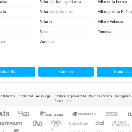
Cañas
Villar de Domingo García
Villar de la Encina
lalla
Villarejo de Fuentes
Villarejo de la Peñue
Villarta
Villar y Velasco
Vindel
Yémeda
ajo
Zarzuela
iudad Real
Cuenca
Guadalaja
contenidos
Publicidad
Aviso legal
Política de privacidad
Política cookies
Configuraci
Índice
RSS