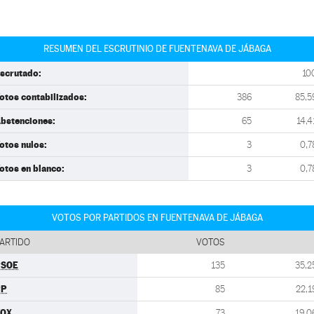
RESUMEN DEL ESCRUTINIO DE FUENTENAVA DE JÁBAGA
scrutado:
10
otos contabilizados:
386
85,5
bstenciones:
65
14,4
otos nulos:
3
0,7
otos en blanco:
3
0,7
VOTOS POR PARTIDOS EN FUENTENAVA DE JÁBAGA
ARTIDO
VOTOS
PSOE
135
35,2
PP
85
22,1
VOX
73
19,0