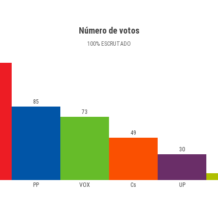
Número de votos
100
%
ESCRUTADO
85
73
49
30
PP
VOX
Cs
UP