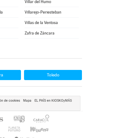
Villar del Humo
la
Villarejo-Periesteban
Villas de la Ventosa
Zafra de Záncara
ra
Toledo
ón de cookies
Mapa
EL PAÍS en KIOSKOyMÁS