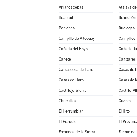
Arrancacepas
Atalaya de
Beamud
Belinchón
Boniches
Buciegas
Campillo de Altobuey
Campillos
Cañada del Hoyo
Cañada J
Cañete
Cañizares
Carrascosa de Haro
Casas de B
Casas de Haro
Casas de l
Castillejo-Sierra
Castillo-A
Chumillas
Cuenca
El Herrumblar
El Hito
El Pozuelo
El Provenc
Fresneda de la Sierra
Fuente de