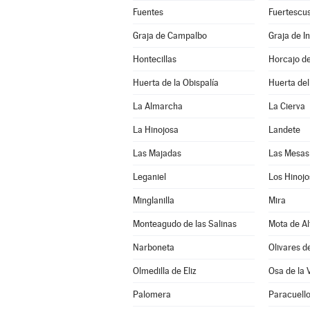
Fuentes
Fuertescu
Graja de Campalbo
Graja de In
Hontecillas
Horcajo d
Huerta de la Obispalía
Huerta de
La Almarcha
La Cierva
La Hinojosa
Landete
Las Majadas
Las Mesas
Leganiel
Los Hinojo
Minglanilla
Mira
Monteagudo de las Salinas
Mota de Al
Narboneta
Olivares d
Olmedilla de Eliz
Osa de la 
Palomera
Paracuell