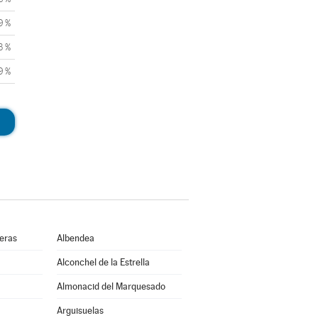
9 %
3 %
9 %
ueras
Albendea
Alconchel de la Estrella
Almonacid del Marquesado
Arguisuelas