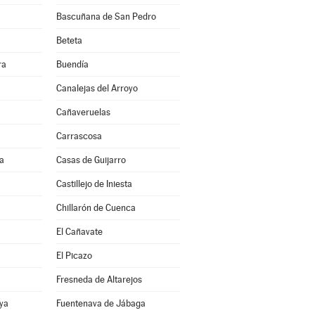
Bascuñana de San Pedro
Beteta
ra
Buendía
Canalejas del Arroyo
Cañaveruelas
Carrascosa
a
Casas de Guijarro
Castillejo de Iniesta
Chillarón de Cuenca
El Cañavate
El Picazo
Fresneda de Altarejos
ya
Fuentenava de Jábaga