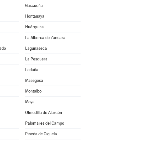
Gascueña
Hontanaya
Huérguina
La Alberca de Záncara
ado
Lagunaseca
La Pesquera
Ledaña
Masegosa
Montalbo
Moya
Olmedilla de Alarcón
Palomares del Campo
Pineda de Gigüela