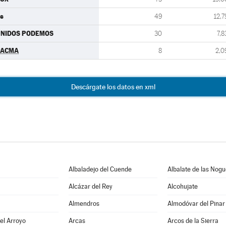
s
49
12,7
UNIDOS PODEMOS
30
7,8
PACMA
8
2,0
Descárgate los datos en xml
Albaladejo del Cuende
Albalate de las Nog
Alcázar del Rey
Alcohujate
Almendros
Almodóvar del Pinar
del Arroyo
Arcas
Arcos de la Sierra