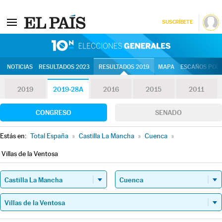
SUSCRÍBETE
10N | Eleccion
NOTICIAS
RESULTADOS 2023
RESULTADOS 2019
MAPA
ESCAÑOS POR 
2019
2019-28A
2016
2015
2011
CONGRESO
SENADO
Estás en:
Total España
»
Castilla La Mancha
»
Cuenca
»
Villas de la Ventosa