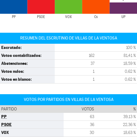
PP
PSOE
VOX
Cs
UP
RESUMEN DEL ESCRUTINIO DE VILLAS DE LA VENTOSA
Escrutado:
100 %
Votos contabilizados:
162
81,41 %
Abstenciones:
37
18,59 %
Votos nulos:
1
0,62 %
Votos en blanco:
1
0,62 %
VOTOS POR PARTIDOS EN VILLAS DE LA VENTOSA
PARTIDO
VOTOS
%
PP
63
39,13 %
PSOE
36
22,36 %
VOX
30
18,63 %