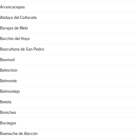
Arrancacepas
Atalaya del Cañavate
Barajas de Melo
Barchín del Hoyo
Bascuñana de San Pedro
Beamud
Belinchón
Belmonte
Belmontejo
Beteta
Boniches
Buciegas
Buenache de Alarcón