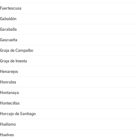
Fuertescusa
Gabaldón
Garaballa
Gascueña
Graja de Campalbo
Graja de Iniesta
Henarejos
Honrubia
Hontanaya
Hontecillas
Horcajo de Santiago
Huélamo
Huelves