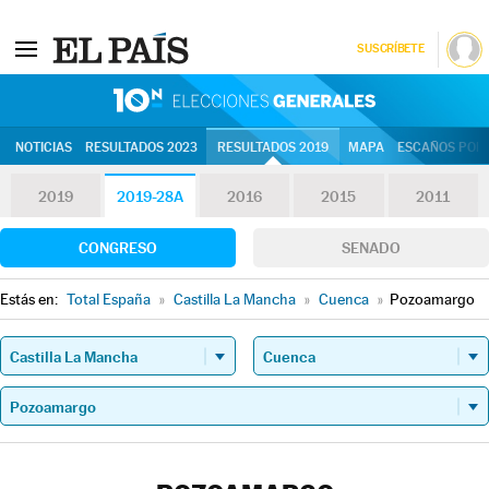
SUSCRÍBETE
10N | Eleccion
NOTICIAS
RESULTADOS 2023
RESULTADOS 2019
MAPA
ESCAÑOS POR 
2019
2019-28A
2016
2015
2011
CONGRESO
SENADO
Estás en:
Total España
»
Castilla La Mancha
»
Cuenca
»
Pozoamargo