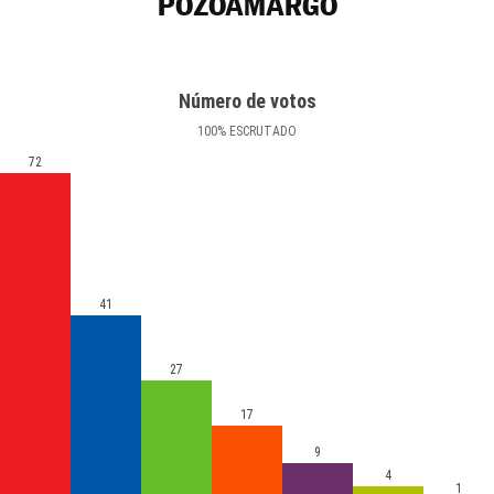
POZOAMARGO
Número de votos
100
%
ESCRUTADO
72
41
27
17
9
4
1