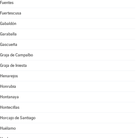
Fuentes
Fuertescusa
Gabaldón
Garaballa
Gascueña
Graja de Campalbo
Graja de Iniesta
Henarejos
Honrubia
Hontanaya
Hontecillas
Horcajo de Santiago
Huélamo