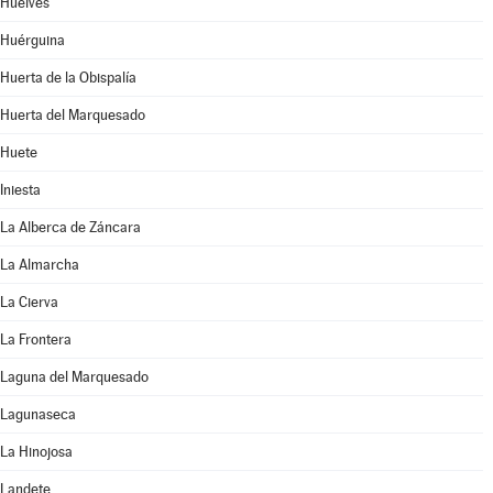
Huelves
Huérguina
Huerta de la Obispalía
Huerta del Marquesado
Huete
Iniesta
La Alberca de Záncara
La Almarcha
La Cierva
La Frontera
Laguna del Marquesado
Lagunaseca
La Hinojosa
Landete