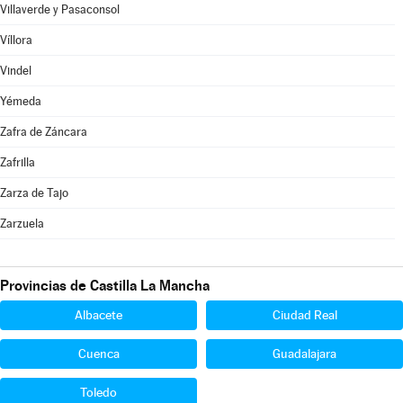
Villaverde y Pasaconsol
Víllora
Vindel
Yémeda
Zafra de Záncara
Zafrilla
Zarza de Tajo
Zarzuela
Provincias de Castilla La Mancha
Albacete
Ciudad Real
Cuenca
Guadalajara
Toledo