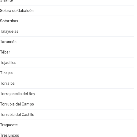
Sisante
Solera de Gabaldón
Sotorribas
Talayuelas
Tarancón
Tébar
Tejadillos
Tinajas
Torralba
Torrejoncillo del Rey
Torrubia del Campo
Torrubia del Castillo
Tragacete
Tresjuncos