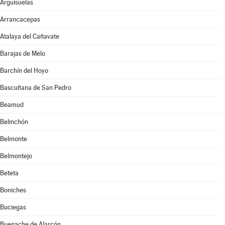
Arguisuelas
Arrancacepas
Atalaya del Cañavate
Barajas de Melo
Barchín del Hoyo
Bascuñana de San Pedro
Beamud
Belinchón
Belmonte
Belmontejo
Beteta
Boniches
Buciegas
Buenache de Alarcón