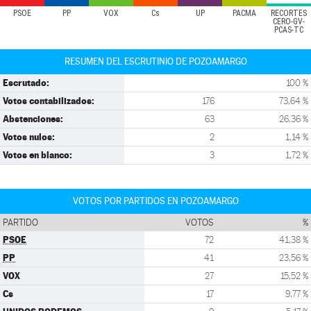
PSOE
PP
VOX
Cs
UP
PACMA
RECORTES
CERO-GV-
PCAS-TC
RESUMEN DEL ESCRUTINIO DE POZOAMARGO
Escrutado:
100 %
Votos contabilizados:
176
73,64 %
Abstenciones:
63
26,36 %
Votos nulos:
2
1,14 %
Votos en blanco:
3
1,72 %
VOTOS POR PARTIDOS EN POZOAMARGO
PARTIDO
VOTOS
%
PSOE
72
41,38 %
PP
41
23,56 %
VOX
27
15,52 %
Cs
17
9,77 %