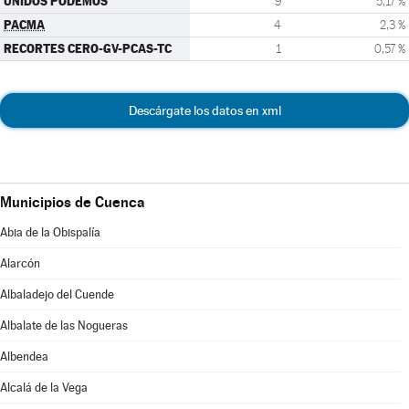
UNIDOS PODEMOS
9
5,17 %
PACMA
4
2,3 %
RECORTES CERO-GV-PCAS-TC
1
0,57 %
Descárgate los datos en xml
Municipios de Cuenca
Abia de la Obispalía
Alarcón
Albaladejo del Cuende
Albalate de las Nogueras
Albendea
Alcalá de la Vega