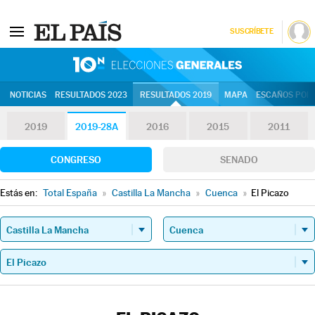
SUSCRÍBETE
10N | Eleccion
NOTICIAS
RESULTADOS 2023
RESULTADOS 2019
MAPA
ESCAÑOS POR 
2019
2019-28A
2016
2015
2011
CONGRESO
SENADO
Estás en:
Total España
»
Castilla La Mancha
»
Cuenca
»
El Picazo