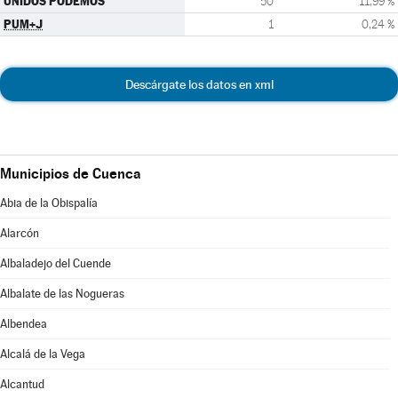
UNIDOS PODEMOS
50
11,99 %
PUM+J
1
0,24 %
Descárgate los datos en xml
Municipios de Cuenca
Abia de la Obispalía
Alarcón
Albaladejo del Cuende
Albalate de las Nogueras
Albendea
Alcalá de la Vega
Alcantud