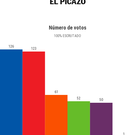
EL PICAZO
Número de votos
100
%
ESCRUTADO
126
123
61
52
50
1