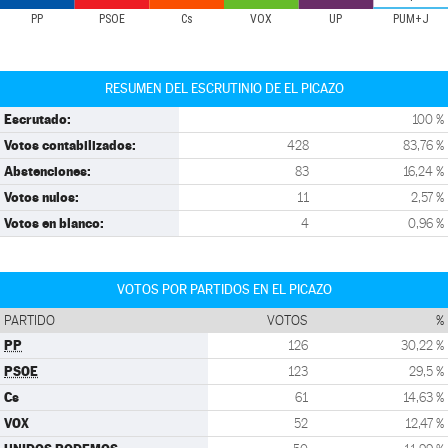
PP
PSOE
Cs
VOX
UP
PUM+J
RESUMEN DEL ESCRUTINIO DE EL PICAZO
Escrutado:
100 %
Votos contabilizados:
428
83,76 %
Abstenciones:
83
16,24 %
Votos nulos:
11
2,57 %
Votos en blanco:
4
0,96 %
VOTOS POR PARTIDOS EN EL PICAZO
PARTIDO
VOTOS
%
PP
126
30,22 %
PSOE
123
29,5 %
Cs
61
14,63 %
VOX
52
12,47 %