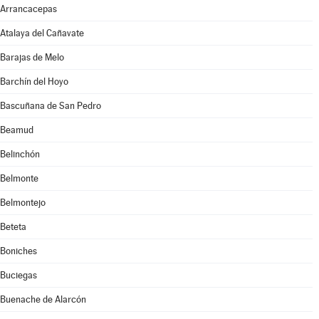
Arrancacepas
Atalaya del Cañavate
Barajas de Melo
Barchín del Hoyo
Bascuñana de San Pedro
Beamud
Belinchón
Belmonte
Belmontejo
Beteta
Boniches
Buciegas
Buenache de Alarcón