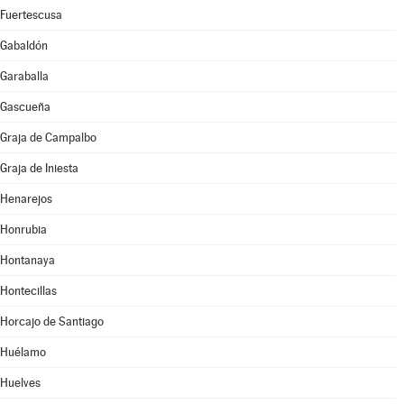
Fuertescusa
Gabaldón
Garaballa
Gascueña
Graja de Campalbo
Graja de Iniesta
Henarejos
Honrubia
Hontanaya
Hontecillas
Horcajo de Santiago
Huélamo
Huelves