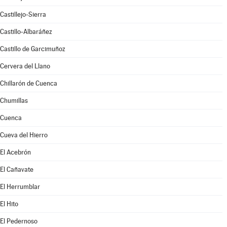
Castillejo-Sierra
Castillo-Albaráñez
Castillo de Garcimuñoz
Cervera del Llano
Chillarón de Cuenca
Chumillas
Cuenca
Cueva del Hierro
El Acebrón
El Cañavate
El Herrumblar
El Hito
El Pedernoso