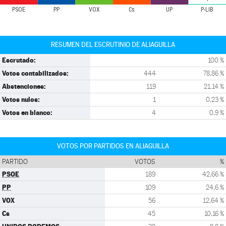
PSOE
PP
VOX
Cs
UP
P-LIB
RESUMEN DEL ESCRUTINIO DE ALIAGUILLA
Escrutado:
100 %
Votos contabilizados:
444
78,86 %
Abstenciones:
119
21,14 %
Votos nulos:
1
0,23 %
Votos en blanco:
4
0,9 %
VOTOS POR PARTIDOS EN ALIAGUILLA
PARTIDO
VOTOS
%
PSOE
189
42,66 %
PP
109
24,6 %
VOX
56
12,64 %
Cs
45
10,16 %