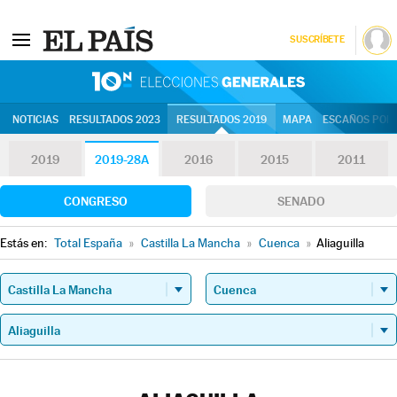
SUSCRÍBETE
10N | Eleccion
NOTICIAS
RESULTADOS 2023
RESULTADOS 2019
MAPA
ESCAÑOS POR 
2019
2019-28A
2016
2015
2011
CONGRESO
SENADO
Estás en:
Total España
»
Castilla La Mancha
»
Cuenca
»
Aliaguilla