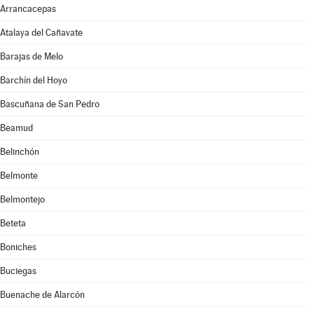
Arrancacepas
Atalaya del Cañavate
Barajas de Melo
Barchín del Hoyo
Bascuñana de San Pedro
Beamud
Belinchón
Belmonte
Belmontejo
Beteta
Boniches
Buciegas
Buenache de Alarcón