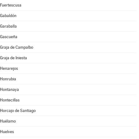
Fuertescusa
Gabaldón
Garaballa
Gascueña
Graja de Campalbo
Graja de Iniesta
Henarejos
Honrubia
Hontanaya
Hontecillas
Horcajo de Santiago
Huélamo
Huelves