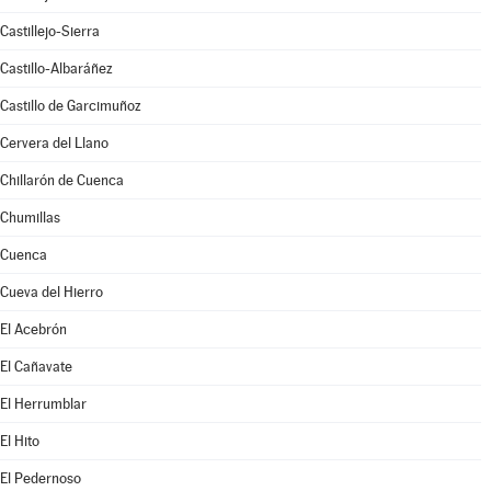
Castillejo-Sierra
Castillo-Albaráñez
Castillo de Garcimuñoz
Cervera del Llano
Chillarón de Cuenca
Chumillas
Cuenca
Cueva del Hierro
El Acebrón
El Cañavate
El Herrumblar
El Hito
El Pedernoso