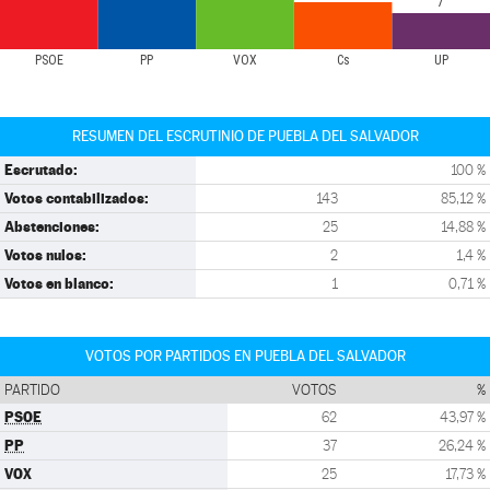
7
PSOE
PP
VOX
Cs
UP
RESUMEN DEL ESCRUTINIO DE PUEBLA DEL SALVADOR
Escrutado:
100 %
Votos contabilizados:
143
85,12 %
Abstenciones:
25
14,88 %
Votos nulos:
2
1,4 %
Votos en blanco:
1
0,71 %
VOTOS POR PARTIDOS EN PUEBLA DEL SALVADOR
PARTIDO
VOTOS
%
PSOE
62
43,97 %
PP
37
26,24 %
VOX
25
17,73 %