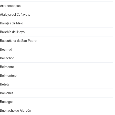
Arrancacepas
Atalaya del Cañavate
Barajas de Melo
Barchín del Hoyo
Bascuñana de San Pedro
Beamud
Belinchón
Belmonte
Belmontejo
Beteta
Boniches
Buciegas
Buenache de Alarcón