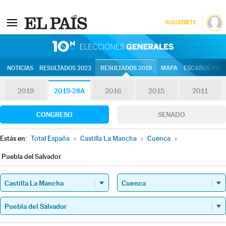
SUSCRÍBETE
10N | Eleccion
NOTICIAS
RESULTADOS 2023
RESULTADOS 2019
MAPA
ESCAÑOS POR 
2019
2019-28A
2016
2015
2011
CONGRESO
SENADO
Estás en:
Total España
»
Castilla La Mancha
»
Cuenca
»
Puebla del Salvador