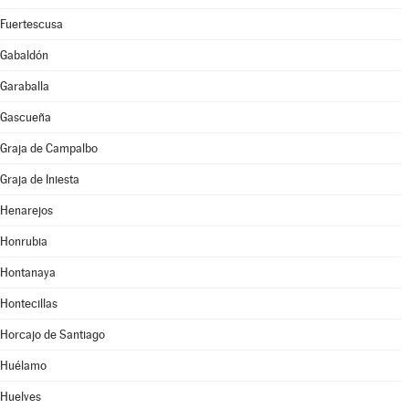
Fuertescusa
Gabaldón
Garaballa
Gascueña
Graja de Campalbo
Graja de Iniesta
Henarejos
Honrubia
Hontanaya
Hontecillas
Horcajo de Santiago
Huélamo
Huelves