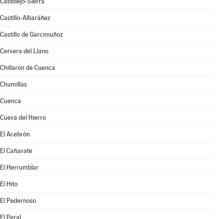
Castillejo-Sierra
Castillo-Albaráñez
Castillo de Garcimuñoz
Cervera del Llano
Chillarón de Cuenca
Chumillas
Cuenca
Cueva del Hierro
El Acebrón
El Cañavate
El Herrumblar
El Hito
El Pedernoso
El Peral