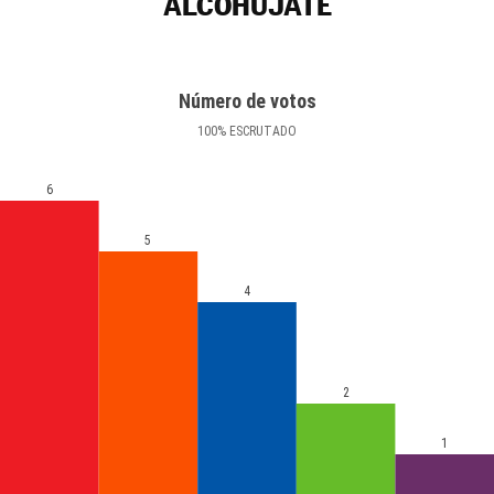
ALCOHUJATE
Número de votos
100
%
ESCRUTADO
6
5
4
2
1