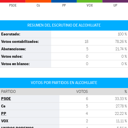
PSOE
Cs
PP
VOX
UP
RESUMEN DEL ESCRUTINIO DE ALCOHUJATE
Escrutado:
100 %
Votos contabilizados:
18
78,26 %
Abstenciones:
5
21,74 %
Votos nulos:
0
0 %
Votos en blanco:
0
0 %
VOTOS POR PARTIDOS EN ALCOHUJATE
PARTIDO
VOTOS
%
PSOE
6
33,33 %
Cs
5
27,78 %
PP
4
22,22 %
VOX
2
11,11 %