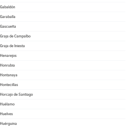
Gabaldón
Garaballa
Gascueña
Graja de Campalbo
Graja de Iniesta
Henarejos
Honrubia
Hontanaya
Hontecillas
Horcajo de Santiago
Huélamo
Huelves
Huérguina