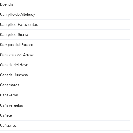
Buendía
Campillo de Altobuey
Campillos-Paravientos
Campillos-Sierra
Campos del Paraíso
Canalejas del Arroyo
Cañada del Hoyo
Cañada Juncosa
Cañamares
Cañaveras
Cañaveruelas
Cañete
Cañizares