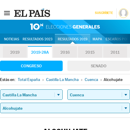
SUSCRÍBETE
10N | Eleccion
NOTICIAS
RESULTADOS 2023
RESULTADOS 2019
MAPA
ESCAÑOS POR 
2019
2019-28A
2016
2015
2011
CONGRESO
SENADO
Estás en:
Total España
»
Castilla La Mancha
»
Cuenca
»
Alcohujate