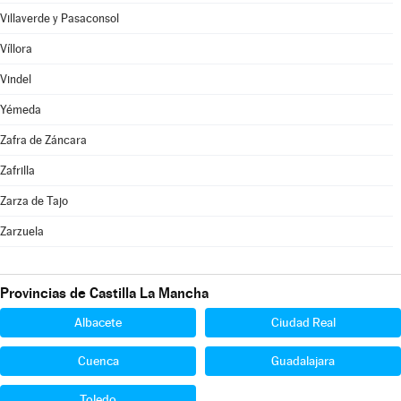
Villaverde y Pasaconsol
Víllora
Vindel
Yémeda
Zafra de Záncara
Zafrilla
Zarza de Tajo
Zarzuela
Provincias de Castilla La Mancha
Albacete
Ciudad Real
Cuenca
Guadalajara
Toledo