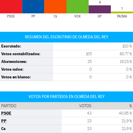
4
1
PSOE
PP
Cs
VOX
UP
PACMA
RESUMEN DEL ESCRUTINIO DE OLMEDA DEL REY
Escrutado:
100 %
Votos contabilizados:
105
80,77 %
Abstenciones:
25
19,23 %
Votos nulos:
0
0 %
Votos en blanco:
0
0 %
VOTOS POR PARTIDOS EN OLMEDA DEL REY
PARTIDO
VOTOS
%
PSOE
43
40,95 %
PP
23
21,9 %
Cs
23
21,9 %