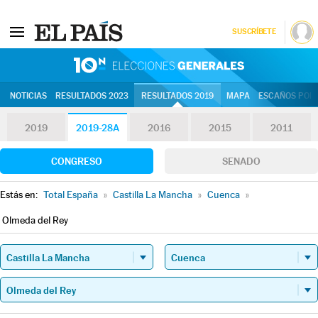
SUSCRÍBETE
10N | Eleccion
NOTICIAS
RESULTADOS 2023
RESULTADOS 2019
MAPA
ESCAÑOS POR 
2019
2019-28A
2016
2015
2011
CONGRESO
SENADO
Estás en:
Total España
»
Castilla La Mancha
»
Cuenca
»
Olmeda del Rey