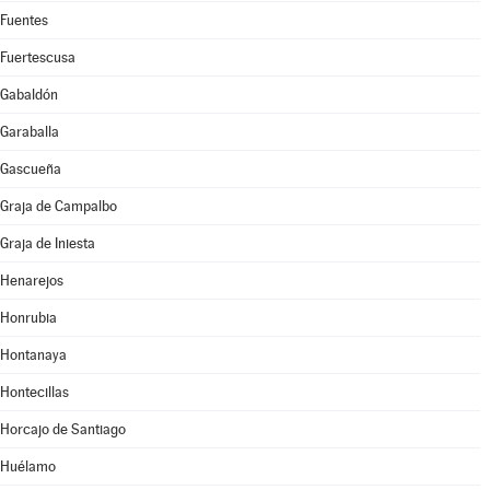
Fuentes
Fuertescusa
Gabaldón
Garaballa
Gascueña
Graja de Campalbo
Graja de Iniesta
Henarejos
Honrubia
Hontanaya
Hontecillas
Horcajo de Santiago
Huélamo