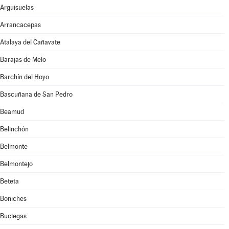
Arguisuelas
Arrancacepas
Atalaya del Cañavate
Barajas de Melo
Barchín del Hoyo
Bascuñana de San Pedro
Beamud
Belinchón
Belmonte
Belmontejo
Beteta
Boniches
Buciegas