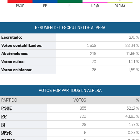
PSOE
PP
IU
UPyD
PACMA
RESUMEN DEL ESCRUTINIO DE ALPERA
Escrutado:
100 %
Votos contabilizados:
1.659
88,34 %
Abstenciones:
219
11,66 %
Votos nulos:
20
1,21 %
Votos en blanco:
26
1,59 %
VOTOS POR PARTIDOS EN ALPERA
PARTIDO
VOTOS
%
PSOE
855
52,17 %
PP
720
43,93 %
IU
29
1,77 %
UPyD
6
0,37 %