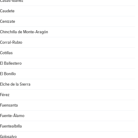
Casas-Ibáñez
Caudete
Cenizate
Chinchilla de Monte-Aragón
Corral-Rubio
Cotillas
El Ballestero
El Bonillo
Elche de la Sierra
Férez
Fuensanta
Fuente-Álamo
Fuentealbilla
Golosalvo