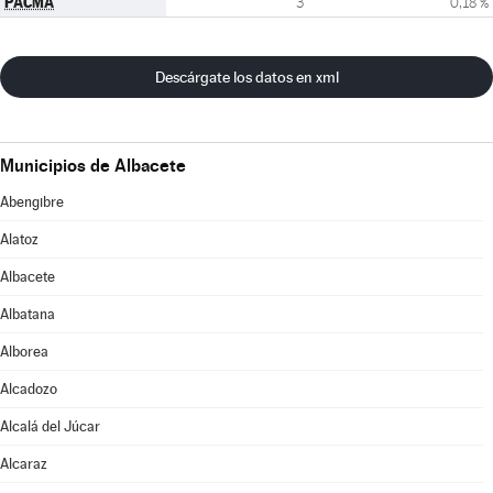
PACMA
3
0,18 %
Descárgate los datos en xml
Municipios de Albacete
Abengibre
Alatoz
Albacete
Albatana
Alborea
Alcadozo
Alcalá del Júcar
Alcaraz