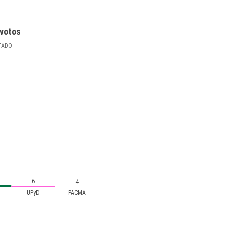
votos
TADO
6
4
UPyD
PACMA