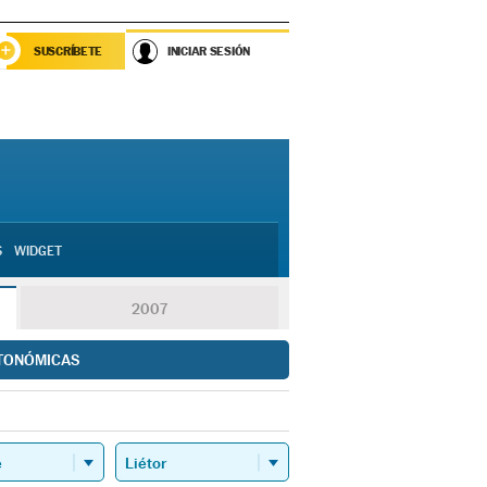
SUSCRÍBETE
INICIAR SESIÓN
S
WIDGET
2007
TONÓMICAS