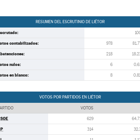
RESUMEN DEL ESCRUTINIO DE LIÉTOR
scrutado:
10
otos contabilizados:
978
81,7
bstenciones:
218
18,2
otos nulos:
6
0,6
otos en blanco:
8
0,8
VOTOS POR PARTIDOS EN LIÉTOR
ARTIDO
VOTOS
PSOE
629
64,7
PP
314
32,
U
11
1,1