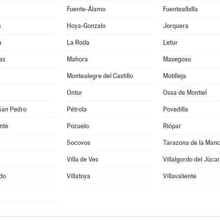
Fuente-Álamo
Fuentealbilla
a
Hoya-Gonzalo
Jorquera
a
La Roda
Letur
as
Mahora
Masegoso
Montealegre del Castillo
Motilleja
Ontur
Ossa de Montiel
San Pedro
Pétrola
Povedilla
nte
Pozuelo
Riópar
Socovos
Tarazona de la Man
Villa de Ves
Villalgordo del Júcar
edo
Villatoya
Villavaliente