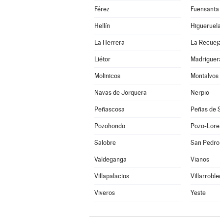
Férez
Fuensanta
Hellín
Higueruel
La Herrera
La Recuej
Liétor
Madriguer
Molinicos
Montalvos
Navas de Jorquera
Nerpio
Peñascosa
Peñas de 
Pozohondo
Pozo-Lore
Salobre
San Pedro
Valdeganga
Vianos
Villapalacios
Villarrobl
Viveros
Yeste