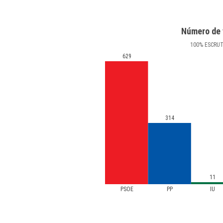
Número de 
100
%
ESCRU
629
314
11
PSOE
PP
IU