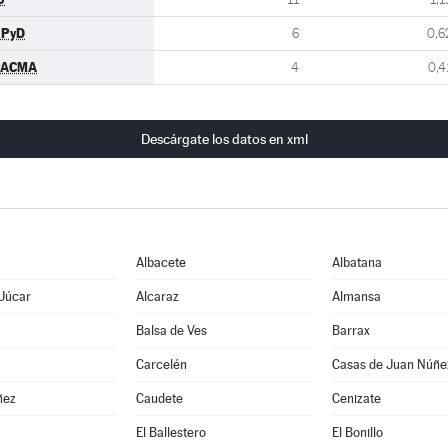
UPyD
6
0,6
PACMA
4
0,4
Descárgate los datos en xml
Albacete
Albatana
 Júcar
Alcaraz
Almansa
Balsa de Ves
Barrax
Carcelén
Casas de Juan Núñe
ñez
Caudete
Cenizate
El Ballestero
El Bonillo