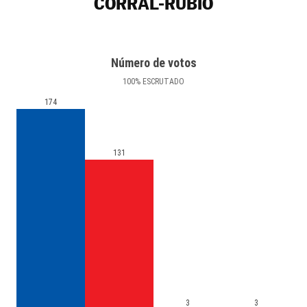
CORRAL-RUBIO
Número de votos
100
%
ESCRUTADO
174
131
3
3