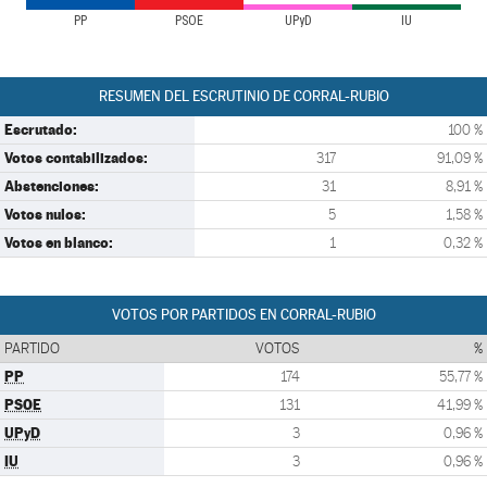
PP
PSOE
UPyD
IU
RESUMEN DEL ESCRUTINIO DE CORRAL-RUBIO
Escrutado:
100 %
Votos contabilizados:
317
91,09 %
Abstenciones:
31
8,91 %
Votos nulos:
5
1,58 %
Votos en blanco:
1
0,32 %
VOTOS POR PARTIDOS EN CORRAL-RUBIO
PARTIDO
VOTOS
%
PP
174
55,77 %
PSOE
131
41,99 %
UPyD
3
0,96 %
IU
3
0,96 %