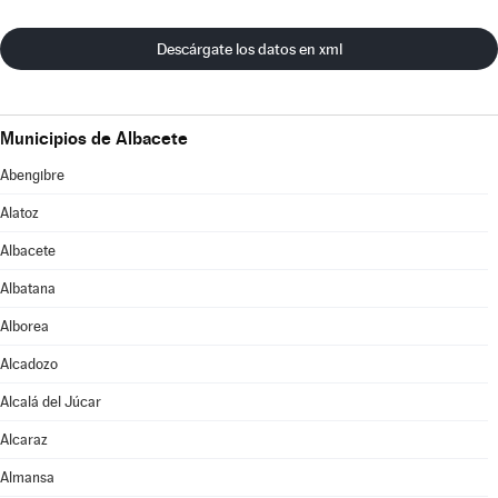
Descárgate los datos en xml
Municipios de Albacete
Abengibre
Alatoz
Albacete
Albatana
Alborea
Alcadozo
Alcalá del Júcar
Alcaraz
Almansa