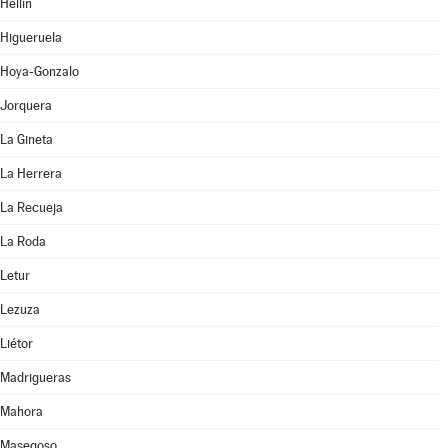
Hellín
Higueruela
Hoya-Gonzalo
Jorquera
La Gineta
La Herrera
La Recueja
La Roda
Letur
Lezuza
Liétor
Madrigueras
Mahora
Masegoso