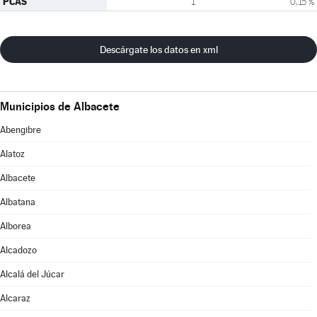
PCAS
1
0,15 %
Descárgate los datos en xml
Municipios de Albacete
Abengibre
Alatoz
Albacete
Albatana
Alborea
Alcadozo
Alcalá del Júcar
Alcaraz