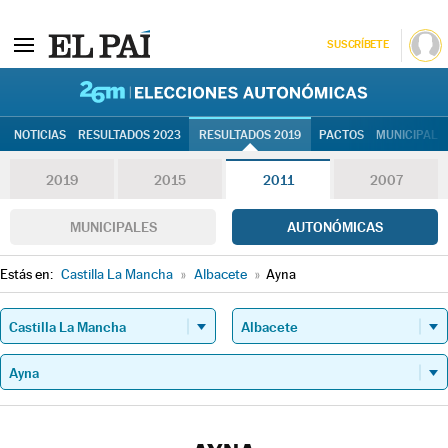
SUSCRÍBETE
26M | Elec
NOTICIAS
RESULTADOS 2023
RESULTADOS 2019
PACTOS
MUNICIPALE
2019
2015
2011
2007
MUNICIPALES
AUTONÓMICAS
Estás en:
Castilla La Mancha
»
Albacete
»
Ayna