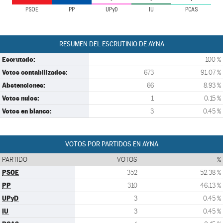
PSOE
PP
UPyD
IU
PCAS
RESUMEN DEL ESCRUTINIO DE AYNA
Escrutado:
100 %
Votos contabilizados:
673
91,07 %
Abstenciones:
66
8,93 %
Votos nulos:
1
0,15 %
Votos en blanco:
3
0,45 %
VOTOS POR PARTIDOS EN AYNA
PARTIDO
VOTOS
%
PSOE
352
52,38 %
PP
310
46,13 %
UPyD
3
0,45 %
IU
3
0,45 %