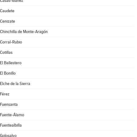
Casas-Ibáñez
Caudete
Cenizate
Chinchilla de Monte-Aragón
Corral-Rubio
Cotillas
El Ballestero
El Bonillo
Elche de la Sierra
Férez
Fuensanta
Fuente-Álamo
Fuentealbilla
Golosalvo