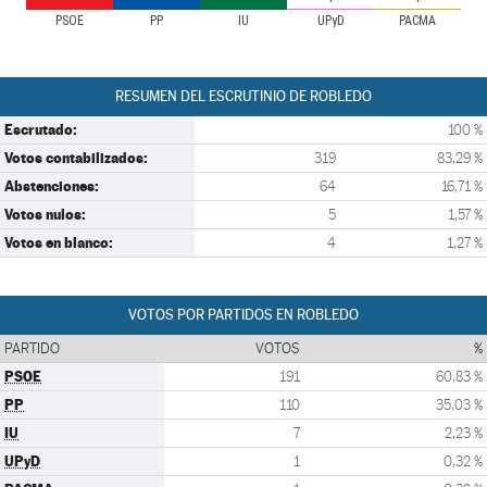
PSOE
PP
IU
UPyD
PACMA
RESUMEN DEL ESCRUTINIO DE ROBLEDO
Escrutado:
100 %
Votos contabilizados:
319
83,29 %
Abstenciones:
64
16,71 %
Votos nulos:
5
1,57 %
Votos en blanco:
4
1,27 %
VOTOS POR PARTIDOS EN ROBLEDO
PARTIDO
VOTOS
%
PSOE
191
60,83 %
PP
110
35,03 %
IU
7
2,23 %
UPyD
1
0,32 %