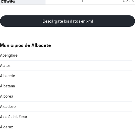
PACMA
1
0,32 %
Descárgate los datos en xml
Municipios de Albacete
Abengibre
Alatoz
Albacete
Albatana
Alborea
Alcadozo
Alcalá del Júcar
Alcaraz