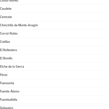
Casas-Ibáñez
Caudete
Cenizate
Chinchilla de Monte-Aragón
Corral-Rubio
Cotillas
El Ballestero
El Bonillo
Elche de la Sierra
Férez
Fuensanta
Fuente-Álamo
Fuentealbilla
Golosalvo