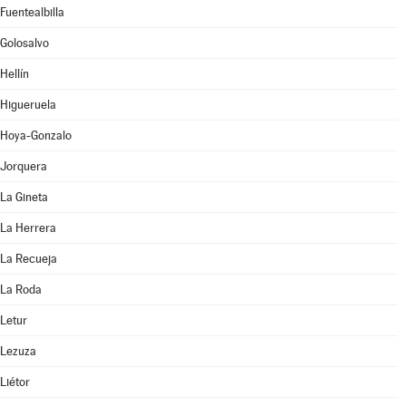
Fuentealbilla
Golosalvo
Hellín
Higueruela
Hoya-Gonzalo
Jorquera
La Gineta
La Herrera
La Recueja
La Roda
Letur
Lezuza
Liétor