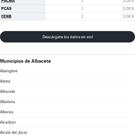
PACMA
1
0,08 %
PCAS
1
0,08 %
CENB
1
0,08 %
Descárgate los datos en xml
Municipios de Albacete
Abengibre
Alatoz
Albacete
Albatana
Alborea
Alcadozo
Alcalá del Júcar