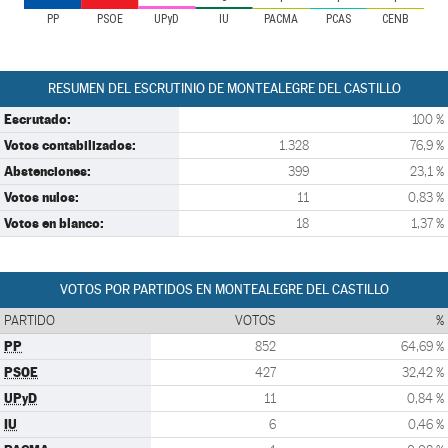
PP
PSOE
UPyD
IU
PACMA
PCAS
CENB
RESUMEN DEL ESCRUTINIO DE MONTEALEGRE DEL CASTILLO
Escrutado:
100 %
Votos contabilizados:
1.328
76,9 %
Abstenciones:
399
23,1 %
Votos nulos:
11
0,83 %
Votos en blanco:
18
1,37 %
VOTOS POR PARTIDOS EN MONTEALEGRE DEL CASTILLO
PARTIDO
VOTOS
%
PP
852
64,69 %
PSOE
427
32,42 %
UPyD
11
0,84 %
IU
6
0,46 %