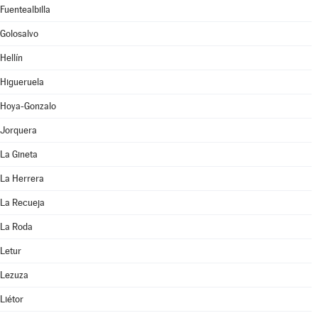
Fuentealbilla
Golosalvo
Hellín
Higueruela
Hoya-Gonzalo
Jorquera
La Gineta
La Herrera
La Recueja
La Roda
Letur
Lezuza
Liétor