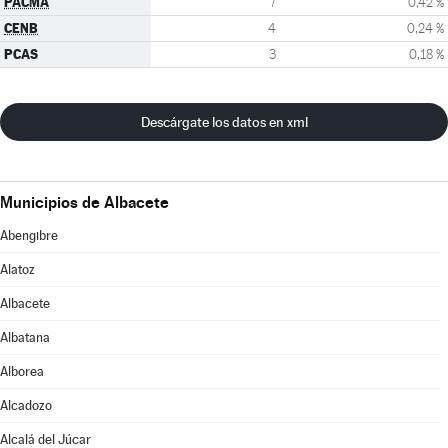
PACMA
7
0,42 %
CENB
4
0,24 %
PCAS
3
0,18 %
Descárgate los datos en xml
Municipios de Albacete
Abengibre
Alatoz
Albacete
Albatana
Alborea
Alcadozo
Alcalá del Júcar