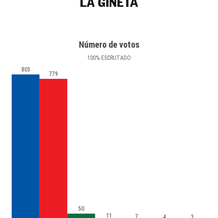
LA GINETA
Número de votos
100
%
ESCRUTADO
803
779
50
11
7
4
3