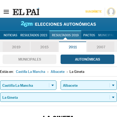
SUSCRÍBETE
26M | Elec
NOTICIAS
RESULTADOS 2023
RESULTADOS 2019
PACTOS
MUNICIPALE
2019
2015
2011
2007
MUNICIPALES
AUTONÓMICAS
Estás en:
Castilla La Mancha
»
Albacete
»
La Gineta