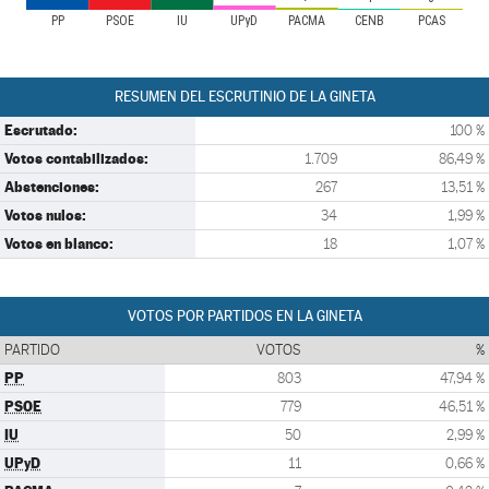
PP
PSOE
IU
UPyD
PACMA
CENB
PCAS
RESUMEN DEL ESCRUTINIO DE LA GINETA
Escrutado:
100 %
Votos contabilizados:
1.709
86,49 %
Abstenciones:
267
13,51 %
Votos nulos:
34
1,99 %
Votos en blanco:
18
1,07 %
VOTOS POR PARTIDOS EN LA GINETA
PARTIDO
VOTOS
%
PP
803
47,94 %
PSOE
779
46,51 %
IU
50
2,99 %
UPyD
11
0,66 %