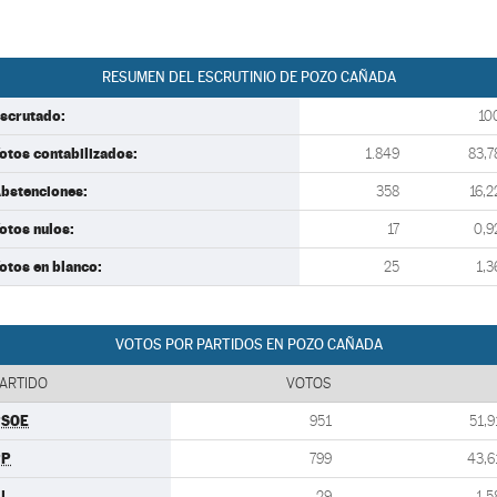
RESUMEN DEL ESCRUTINIO DE POZO CAÑADA
scrutado:
10
otos contabilizados:
1.849
83,7
bstenciones:
358
16,2
otos nulos:
17
0,9
otos en blanco:
25
1,3
VOTOS POR PARTIDOS EN POZO CAÑADA
ARTIDO
VOTOS
PSOE
951
51,9
PP
799
43,6
U
29
1,5