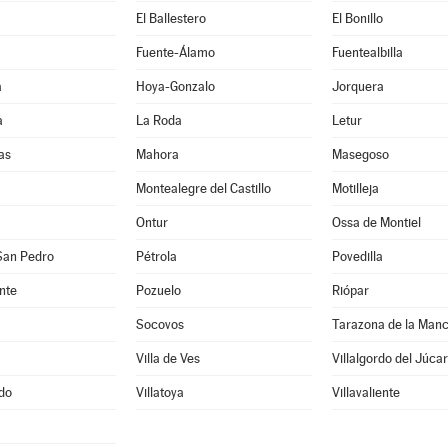
El Ballestero
El Bonillo
Fuente-Álamo
Fuentealbilla
a
Hoya-Gonzalo
Jorquera
a
La Roda
Letur
as
Mahora
Masegoso
Montealegre del Castillo
Motilleja
Ontur
Ossa de Montiel
San Pedro
Pétrola
Povedilla
nte
Pozuelo
Riópar
Socovos
Tarazona de la Man
Villa de Ves
Villalgordo del Júcar
edo
Villatoya
Villavaliente