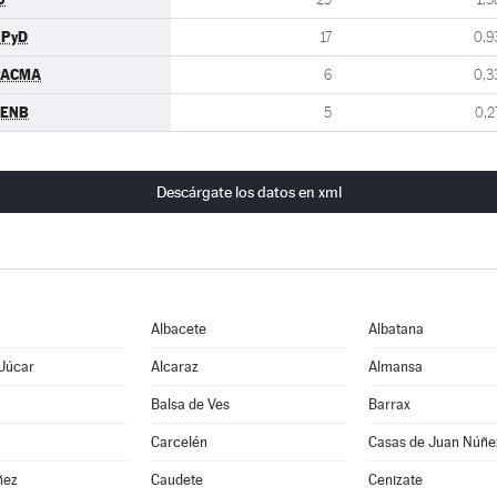
UPyD
17
0,9
PACMA
6
0,3
CENB
5
0,2
Descárgate los datos en xml
Albacete
Albatana
 Júcar
Alcaraz
Almansa
Balsa de Ves
Barrax
Carcelén
Casas de Juan Núñe
ñez
Caudete
Cenizate