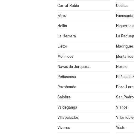
Corral-Rubio
Cotillas
Férez
Fuensanta
Hellín
Higueruel
La Herrera
La Recuej
Liétor
Madriguer
Molinicos
Montalvos
Navas de Jorquera
Nerpio
Peñascosa
Peñas de 
Pozohondo
Pozo-Lore
Salobre
San Pedro
Valdeganga
Vianos
Villapalacios
Villarrobl
Viveros
Yeste