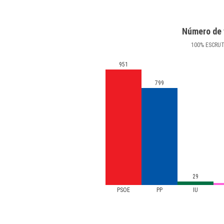
Número de 
100
%
ESCRU
951
799
29
PSOE
PP
IU