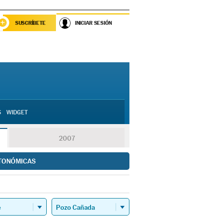
SUSCRÍBETE
INICIAR SESIÓN
S
WIDGET
2007
TONÓMICAS