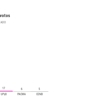
votos
TADO
17
6
5
UPyD
PACMA
CENB