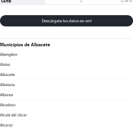
CENB
1
0,34 %
Descárgate los datos en xml
Municipios de Albacete
Abengibre
Alatoz
Albacete
Albatana
Alborea
Alcadozo
Alcalá del Júcar
Alcaraz