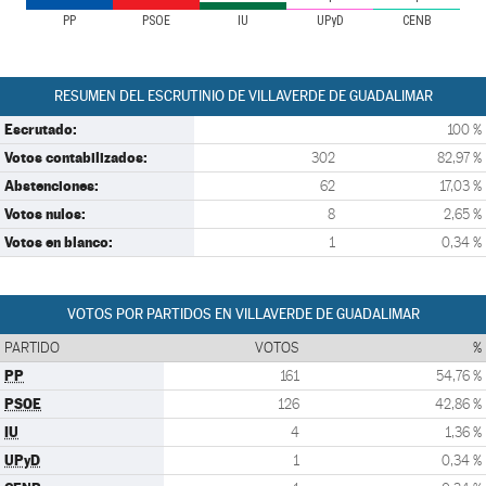
PP
PSOE
IU
UPyD
CENB
RESUMEN DEL ESCRUTINIO DE VILLAVERDE DE GUADALIMAR
Escrutado:
100 %
Votos contabilizados:
302
82,97 %
Abstenciones:
62
17,03 %
Votos nulos:
8
2,65 %
Votos en blanco:
1
0,34 %
VOTOS POR PARTIDOS EN VILLAVERDE DE GUADALIMAR
PARTIDO
VOTOS
%
PP
161
54,76 %
PSOE
126
42,86 %
IU
4
1,36 %
UPyD
1
0,34 %