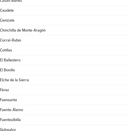
Casas-Ibáñez
Caudete
Cenizate
Chinchilla de Monte-Aragón
Corral-Rubio
Cotillas
El Ballestero
El Bonillo
Elche de la Sierra
Férez
Fuensanta
Fuente-Álamo
Fuentealbilla
Golosalvo