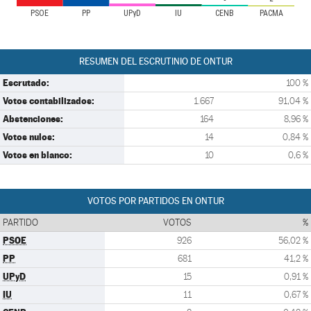
PSOE
PP
UPyD
IU
CENB
PACMA
RESUMEN DEL ESCRUTINIO DE ONTUR
Escrutado:
100 %
Votos contabilizados:
1.667
91,04 %
Abstenciones:
164
8,96 %
Votos nulos:
14
0,84 %
Votos en blanco:
10
0,6 %
VOTOS POR PARTIDOS EN ONTUR
PARTIDO
VOTOS
%
PSOE
926
56,02 %
PP
681
41,2 %
UPyD
15
0,91 %
IU
11
0,67 %