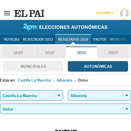
SUSCRÍBETE
26M | Elec
NOTICIAS
RESULTADOS 2023
RESULTADOS 2019
PACTOS
MUNICIPALE
2019
2015
2011
2007
MUNICIPALES
AUTONÓMICAS
Estás en:
Castilla La Mancha
»
Albacete
»
Ontur