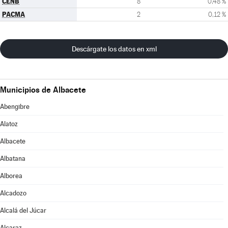
CENB
8
0,48 %
PACMA
2
0,12 %
Descárgate los datos en xml
Municipios de Albacete
Abengibre
Alatoz
Albacete
Albatana
Alborea
Alcadozo
Alcalá del Júcar
Alcaraz