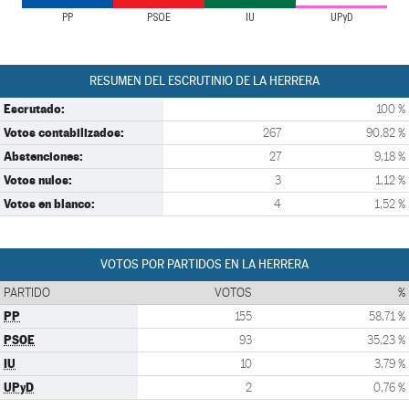
PP
PSOE
IU
UPyD
RESUMEN DEL ESCRUTINIO DE LA HERRERA
Escrutado:
100 %
Votos contabilizados:
267
90,82 %
Abstenciones:
27
9,18 %
Votos nulos:
3
1,12 %
Votos en blanco:
4
1,52 %
VOTOS POR PARTIDOS EN LA HERRERA
PARTIDO
VOTOS
%
PP
155
58,71 %
PSOE
93
35,23 %
IU
10
3,79 %
UPyD
2
0,76 %