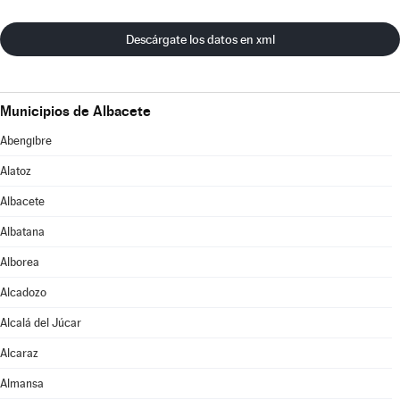
Descárgate los datos en xml
Municipios de Albacete
Abengibre
Alatoz
Albacete
Albatana
Alborea
Alcadozo
Alcalá del Júcar
Alcaraz
Almansa