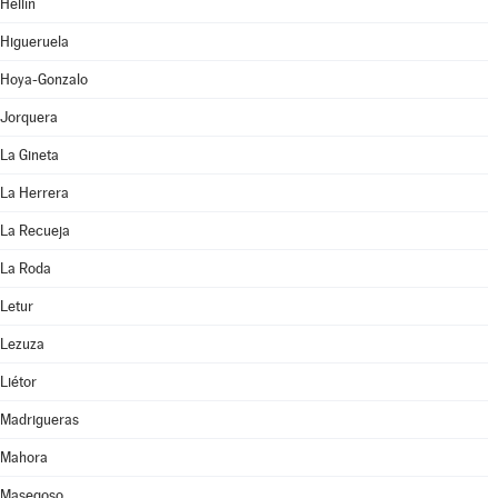
Hellín
Higueruela
Hoya-Gonzalo
Jorquera
La Gineta
La Herrera
La Recueja
La Roda
Letur
Lezuza
Liétor
Madrigueras
Mahora
Masegoso