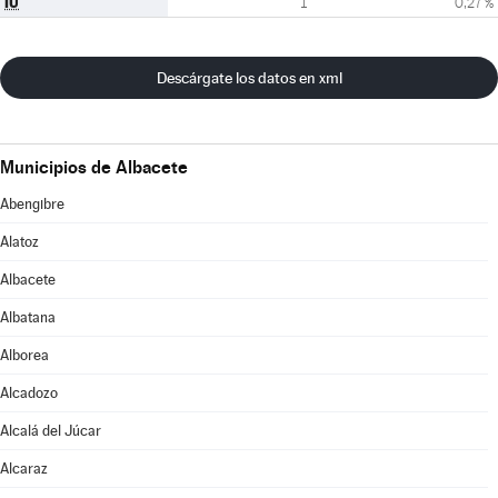
IU
1
0,27 %
Descárgate los datos en xml
Municipios de Albacete
Abengibre
Alatoz
Albacete
Albatana
Alborea
Alcadozo
Alcalá del Júcar
Alcaraz