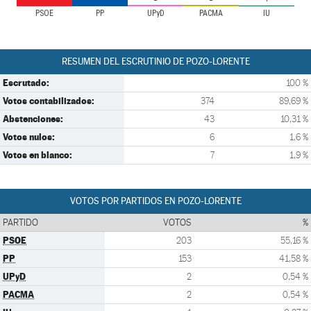
PSOE
PP
UPyD
PACMA
IU
RESUMEN DEL ESCRUTINIO DE POZO-LORENTE
Escrutado:
100 %
Votos contabilizados:
374
89,69 %
Abstenciones:
43
10,31 %
Votos nulos:
6
1,6 %
Votos en blanco:
7
1,9 %
VOTOS POR PARTIDOS EN POZO-LORENTE
PARTIDO
VOTOS
%
PSOE
203
55,16 %
PP
153
41,58 %
UPyD
2
0,54 %
PACMA
2
0,54 %