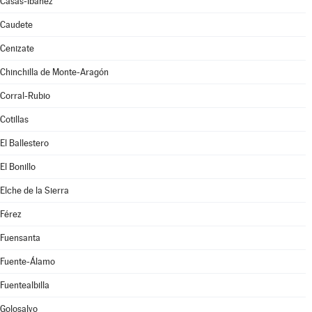
Casas-Ibáñez
Caudete
Cenizate
Chinchilla de Monte-Aragón
Corral-Rubio
Cotillas
El Ballestero
El Bonillo
Elche de la Sierra
Férez
Fuensanta
Fuente-Álamo
Fuentealbilla
Golosalvo