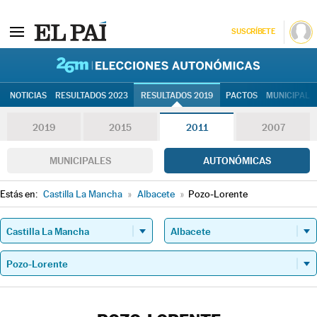
SUSCRÍBETE
26M | Elec
NOTICIAS
RESULTADOS 2023
RESULTADOS 2019
PACTOS
MUNICIPALE
2019
2015
2011
2007
MUNICIPALES
AUTONÓMICAS
Estás en:
Castilla La Mancha
»
Albacete
»
Pozo-Lorente