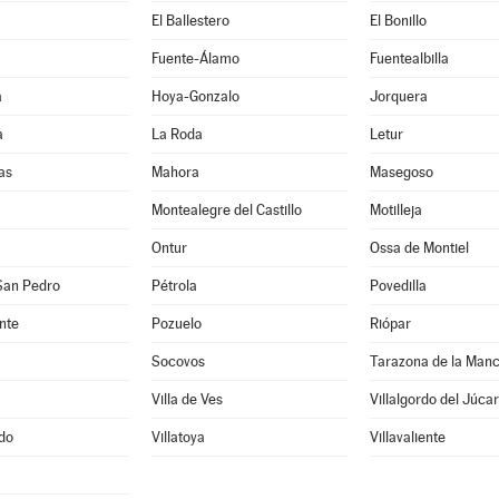
El Ballestero
El Bonillo
Fuente-Álamo
Fuentealbilla
a
Hoya-Gonzalo
Jorquera
a
La Roda
Letur
as
Mahora
Masegoso
Montealegre del Castillo
Motilleja
Ontur
Ossa de Montiel
San Pedro
Pétrola
Povedilla
nte
Pozuelo
Riópar
Socovos
Tarazona de la Man
Villa de Ves
Villalgordo del Júcar
edo
Villatoya
Villavaliente