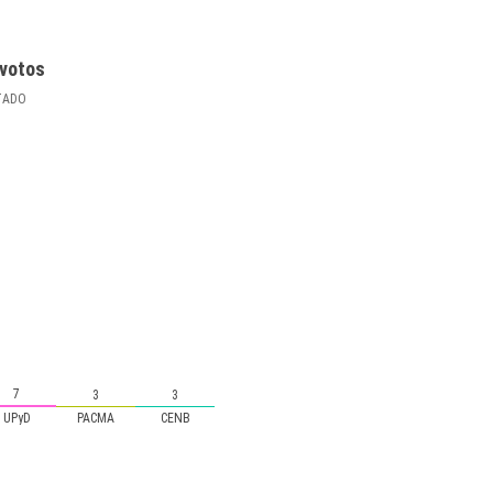
votos
TADO
7
3
3
UPyD
PACMA
CENB