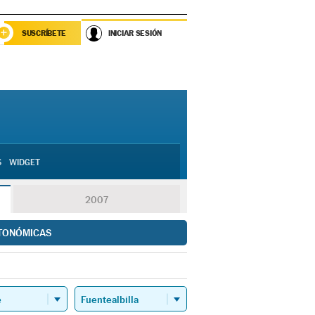
SUSCRÍBETE
INICIAR SESIÓN
S
WIDGET
2007
TONÓMICAS