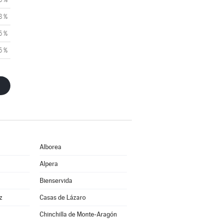
8 %
5 %
5 %
Alborea
Alpera
Bienservida
z
Casas de Lázaro
Chinchilla de Monte-Aragón