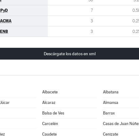
UPyD
7
0,5
PACMA
3
0,2
CENB
3
0,2
Descárgate los datos en xml
Albacete
Albatana
 Júcar
Alcaraz
Almansa
Balsa de Ves
Barrax
Carcelén
Casas de Juan Núñe
ñez
Caudete
Cenizate