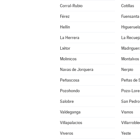
Corral-Rubio
Cotillas
Férez
Fuensanta
Hellín
Higueruel
La Herrera
La Recuej
Liétor
Madriguer
Molinicos
Montalvos
Navas de Jorquera
Nerpio
Peñascosa
Peñas de 
Pozohondo
Pozo-Lore
Salobre
San Pedro
Valdeganga
Vianos
Villapalacios
Villarrobl
Viveros
Yeste