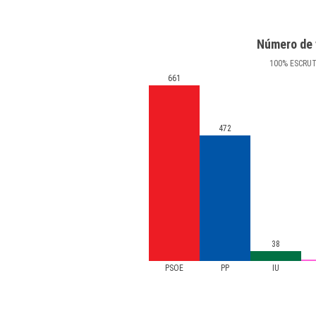
Número de 
100
%
ESCRU
661
472
38
PSOE
PP
IU