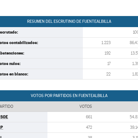
RESUMEN DEL ESCRUTINIO DE FUENTEALBILLA
scrutado:
10
otos contabilizados:
1.223
86,4
bstenciones:
192
13,5
otos nulos:
17
1,3
otos en blanco:
22
1,8
VOTOS POR PARTIDOS EN FUENTEALBILLA
ARTIDO
VOTOS
PSOE
661
54,8
PP
472
39,1
U
38
3,1