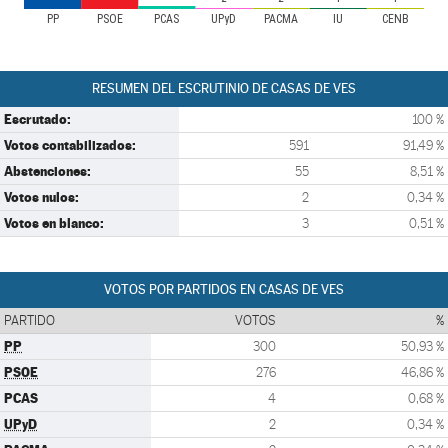
PP
PSOE
PCAS
UPyD
PACMA
IU
CENB
RESUMEN DEL ESCRUTINIO DE CASAS DE VES
Escrutado:
100 %
Votos contabilizados:
591
91,49 %
Abstenciones:
55
8,51 %
Votos nulos:
2
0,34 %
Votos en blanco:
3
0,51 %
VOTOS POR PARTIDOS EN CASAS DE VES
PARTIDO
VOTOS
%
PP
300
50,93 %
PSOE
276
46,86 %
PCAS
4
0,68 %
UPyD
2
0,34 %