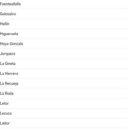
Fuentealbilla
Golosalvo
Hellín
Higueruela
Hoya-Gonzalo
Jorquera
La Gineta
La Herrera
La Recueja
La Roda
Letur
Lezuza
Liétor