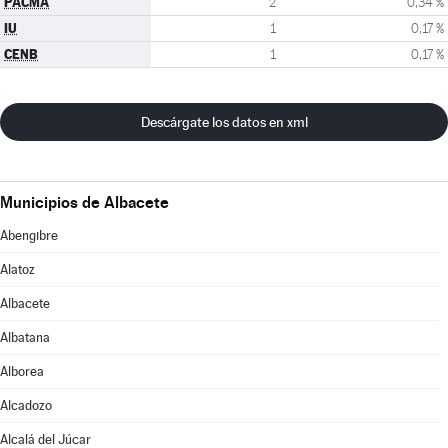
PACMA
2
0,34 %
IU
1
0,17 %
CENB
1
0,17 %
Descárgate los datos en xml
Municipios de Albacete
Abengibre
Alatoz
Albacete
Albatana
Alborea
Alcadozo
Alcalá del Júcar