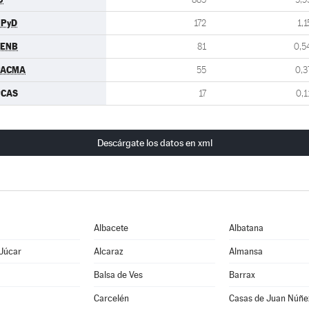
UPyD
172
1,1
CENB
81
0,5
PACMA
55
0,3
PCAS
17
0,1
Descárgate los datos en xml
Albacete
Albatana
 Júcar
Alcaraz
Almansa
Balsa de Ves
Barrax
Carcelén
Casas de Juan Núñe