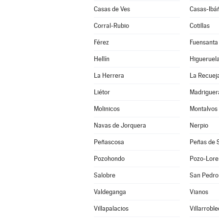
Casas de Ves
Casas-Ibá
Corral-Rubio
Cotillas
Férez
Fuensanta
Hellín
Higueruel
La Herrera
La Recuej
Liétor
Madriguer
Molinicos
Montalvos
Navas de Jorquera
Nerpio
Peñascosa
Peñas de 
Pozohondo
Pozo-Lore
Salobre
San Pedro
Valdeganga
Vianos
Villapalacios
Villarrobl