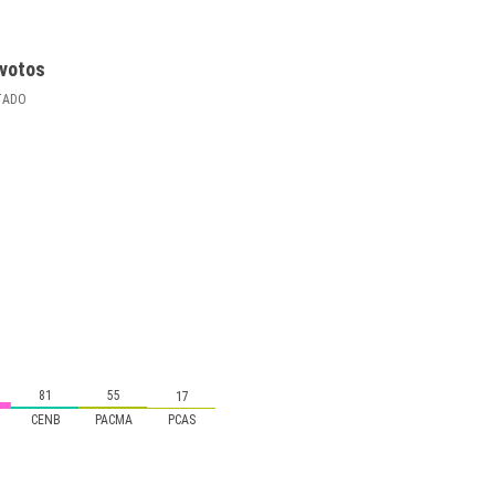
votos
TADO
81
55
17
CENB
PACMA
PCAS