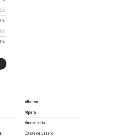
5 %
4 %
7 %
1 %
Alborea
Alpera
Bienservida
z
Casas de Lázaro