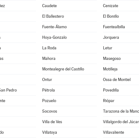
ñez
Caudete
Cenizate
El Ballestero
El Bonillo
Fuente-Álamo
Fuentealbilla
a
Hoya-Gonzalo
Jorquera
a
La Roda
Letur
as
Mahora
Masegoso
Montealegre del Castillo
Motilleja
Ontur
Ossa de Montiel
San Pedro
Pétrola
Povedilla
nte
Pozuelo
Riópar
Socovos
Tarazona de la Man
Villa de Ves
Villalgordo del Júcar
edo
Villatoya
Villavaliente