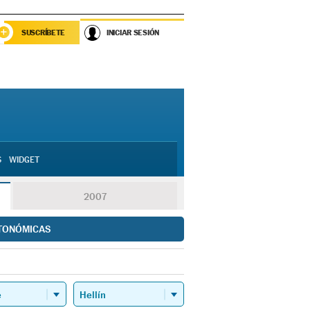
SUSCRÍBETE
INICIAR SESIÓN
S
WIDGET
2007
TONÓMICAS