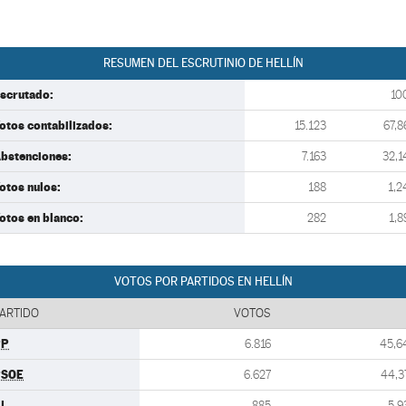
RESUMEN DEL ESCRUTINIO DE HELLÍN
scrutado:
10
otos contabilizados:
15.123
67,8
bstenciones:
7.163
32,1
otos nulos:
188
1,2
otos en blanco:
282
1,8
VOTOS POR PARTIDOS EN HELLÍN
ARTIDO
VOTOS
PP
6.816
45,6
PSOE
6.627
44,3
U
885
5,9