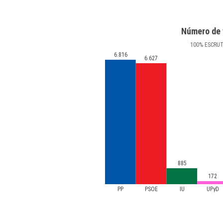
Número de 
100
%
ESCRU
6.816
6.627
885
172
PP
PSOE
IU
UPyD