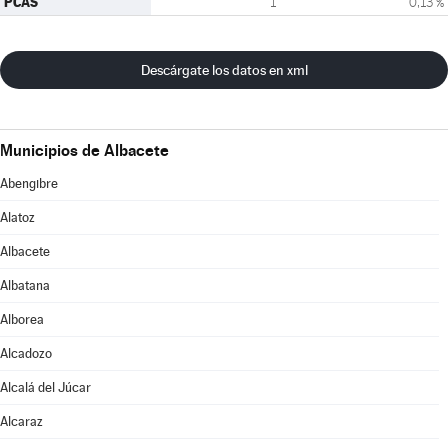
PCAS
1
0,13 %
Descárgate los datos en xml
Municipios de Albacete
Abengibre
Alatoz
Albacete
Albatana
Alborea
Alcadozo
Alcalá del Júcar
Alcaraz