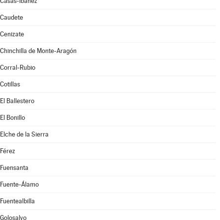
Casas-Ibáñez
Caudete
Cenizate
Chinchilla de Monte-Aragón
Corral-Rubio
Cotillas
El Ballestero
El Bonillo
Elche de la Sierra
Férez
Fuensanta
Fuente-Álamo
Fuentealbilla
Golosalvo