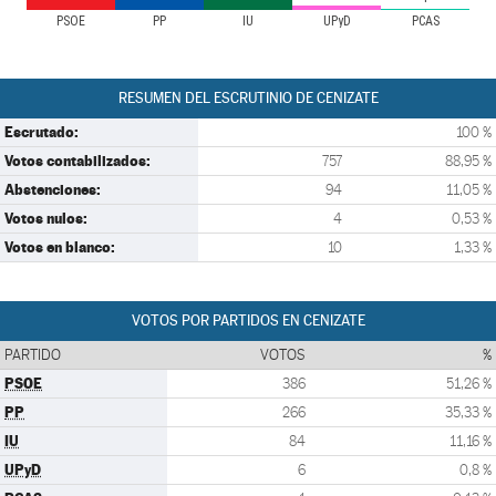
PSOE
PP
IU
UPyD
PCAS
RESUMEN DEL ESCRUTINIO DE CENIZATE
Escrutado:
100 %
Votos contabilizados:
757
88,95 %
Abstenciones:
94
11,05 %
Votos nulos:
4
0,53 %
Votos en blanco:
10
1,33 %
VOTOS POR PARTIDOS EN CENIZATE
PARTIDO
VOTOS
%
PSOE
386
51,26 %
PP
266
35,33 %
IU
84
11,16 %
UPyD
6
0,8 %