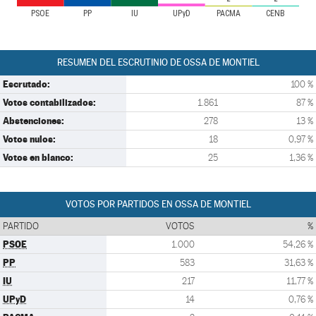
PSOE
PP
IU
UPyD
PACMA
CENB
RESUMEN DEL ESCRUTINIO DE OSSA DE MONTIEL
Escrutado:
100 %
Votos contabilizados:
1.861
87 %
Abstenciones:
278
13 %
Votos nulos:
18
0,97 %
Votos en blanco:
25
1,36 %
VOTOS POR PARTIDOS EN OSSA DE MONTIEL
PARTIDO
VOTOS
%
PSOE
1.000
54,26 %
PP
583
31,63 %
IU
217
11,77 %
UPyD
14
0,76 %