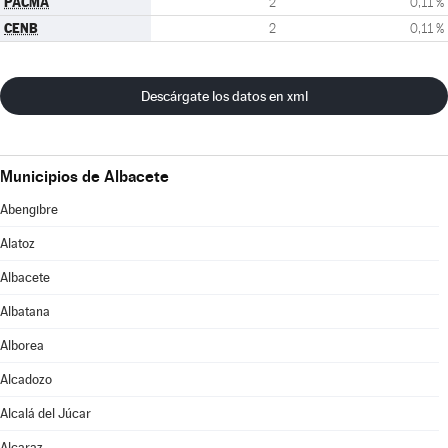
PACMA
2
0,11 %
CENB
2
0,11 %
Descárgate los datos en xml
Municipios de Albacete
Abengibre
Alatoz
Albacete
Albatana
Alborea
Alcadozo
Alcalá del Júcar
Alcaraz