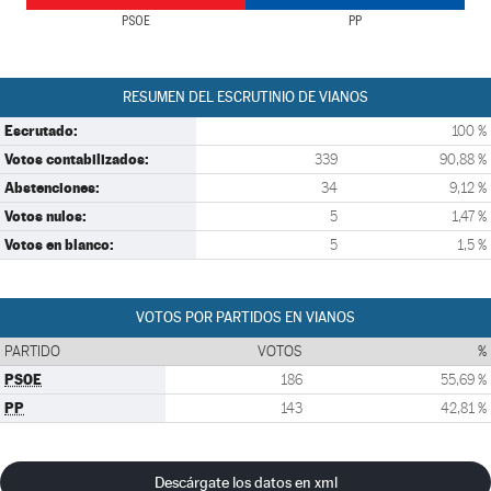
PSOE
PP
RESUMEN DEL ESCRUTINIO DE VIANOS
Escrutado:
100 %
Votos contabilizados:
339
90,88 %
Abstenciones:
34
9,12 %
Votos nulos:
5
1,47 %
Votos en blanco:
5
1,5 %
VOTOS POR PARTIDOS EN VIANOS
PARTIDO
VOTOS
%
PSOE
186
55,69 %
PP
143
42,81 %
Descárgate los datos en xml