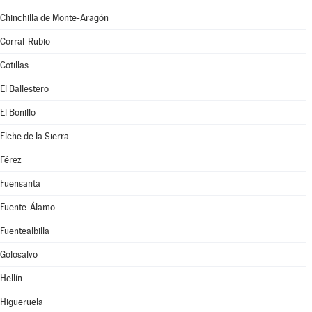
Chinchilla de Monte-Aragón
Corral-Rubio
Cotillas
El Ballestero
El Bonillo
Elche de la Sierra
Férez
Fuensanta
Fuente-Álamo
Fuentealbilla
Golosalvo
Hellín
Higueruela