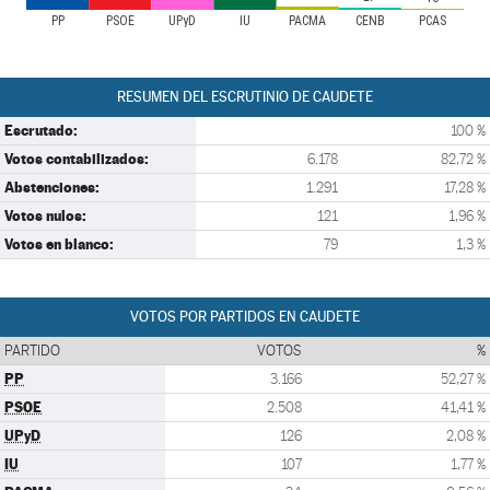
PP
PSOE
UPyD
IU
PACMA
CENB
PCAS
RESUMEN DEL ESCRUTINIO DE CAUDETE
Escrutado:
100 %
Votos contabilizados:
6.178
82,72 %
Abstenciones:
1.291
17,28 %
Votos nulos:
121
1,96 %
Votos en blanco:
79
1,3 %
VOTOS POR PARTIDOS EN CAUDETE
PARTIDO
VOTOS
%
PP
3.166
52,27 %
PSOE
2.508
41,41 %
UPyD
126
2,08 %
IU
107
1,77 %