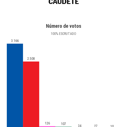
CAUDETE
Número de votos
100
%
ESCRUTADO
3.166
2.508
126
107
34
27
10