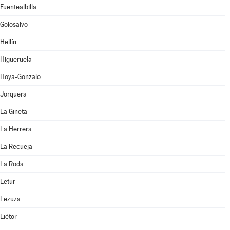
Fuentealbilla
Golosalvo
Hellín
Higueruela
Hoya-Gonzalo
Jorquera
La Gineta
La Herrera
La Recueja
La Roda
Letur
Lezuza
Liétor