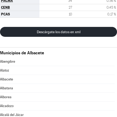
PACMA
34
0,56 %
CENB
27
0,45 %
PCAS
10
0,17 %
Descárgate los datos en xml
Municipios de Albacete
Abengibre
Alatoz
Albacete
Albatana
Alborea
Alcadozo
Alcalá del Júcar