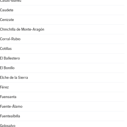
Casas-Ibáñez
Caudete
Cenizate
Chinchilla de Monte-Aragón
Corral-Rubio
Cotillas
El Ballestero
El Bonillo
Elche de la Sierra
Férez
Fuensanta
Fuente-Álamo
Fuentealbilla
Golosalvo