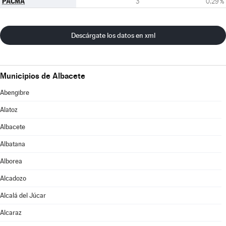
PACMA
3
0,29 %
Descárgate los datos en xml
Municipios de Albacete
Abengibre
Alatoz
Albacete
Albatana
Alborea
Alcadozo
Alcalá del Júcar
Alcaraz