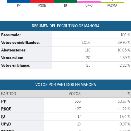
PP
PSOE
IU
UPyD
PACMA
RESUMEN DEL ESCRUTINIO DE MAHORA
Escrutado:
100 %
Votos contabilizados:
1.056
89,95 %
Abstenciones:
118
10,05 %
Votos nulos:
20
1,89 %
Votos en blanco:
23
2,22 %
VOTOS POR PARTIDOS EN MAHORA
PARTIDO
VOTOS
%
PP
556
53,67 %
PSOE
427
41,22 %
IU
17
1,64 %
UPyD
10
0,97 %