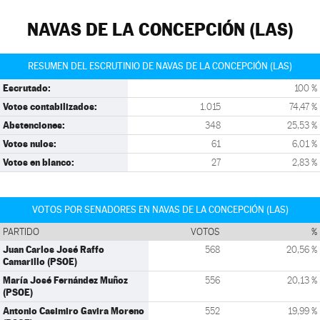
NAVAS DE LA CONCEPCIÓN (LAS)
RESUMEN DEL ESCRUTINIO DE NAVAS DE LA CONCEPCIÓN (LAS)
Escrutado:
100 %
Votos contabilizados:
1.015
74,47 %
Abstenciones:
348
25,53 %
Votos nulos:
61
6,01 %
Votos en blanco:
27
2,83 %
VOTOS POR SENADORES EN NAVAS DE LA CONCEPCIÓN (LAS)
PARTIDO
VOTOS
%
Juan Carlos José Raffo
568
20,56 %
Camarillo (PSOE)
María José Fernández Muñoz
556
20,13 %
(PSOE)
Antonio Casimiro Gavira Moreno
552
19,99 %