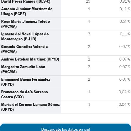
David Pérez Ramos (IULV-C)
25
0,91 %
Antonio Jiménez Martínez de
4
0,14 %
Ubago (PCPE)
Rosa María Jiménez Toledo
4
0,14 %
(PACMA)
Ignacio del Noval López de
3
0,11 %
Montenegro (P-LIB)
Gonzalo González Valencia
2
0,07 %
(PACMA)
Andrés Esteban Martínez (UPYD)
2
0,07 %
Margarita Zamudio León
2
0,07 %
(PACMA)
Emmanuel Baena Fernández
2
0,07 %
(UPYD)
Francisco de Asís Serrano
1
0,04 %
Castro (VOX)
María del Carmen Lamana Gómez
1
0,04 %
(UPYD)
Descárgate los datos en xml