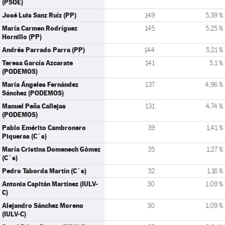
(PSOE)
José Luis Sanz Ruíz (PP)
149
5,39 %
María Carmen Rodríguez
145
5,25 %
Hornillo (PP)
Andrés Parrado Parra (PP)
144
5,21 %
Teresa García Azcarate
141
5,1 %
(PODEMOS)
María Ángeles Fernández
137
4,96 %
Sánchez (PODEMOS)
Manuel Peña Callejas
131
4,74 %
(PODEMOS)
Pablo Emérito Cambronero
39
1,41 %
Piqueras (C´s)
María Cristina Domenech Gómez
35
1,27 %
(C´s)
Pedro Taborda Martín (C´s)
32
1,16 %
Antonia Capitán Martínez (IULV-
30
1,09 %
C)
Alejandro Sánchez Moreno
30
1,09 %
(IULV-C)