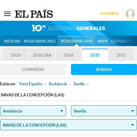
SUSCRÍBETE
10N | Eleccion
NOTICIAS
RESULTADOS 2023
RESULTADOS 2019
MAPA
ESCAÑOS POR 
2019
2019-28A
2016
2015
2011
CONGRESO
SENADO
Estás en:
Total España
»
Andalucía
»
Sevilla
»
NAVAS DE LA CONCEPCIÓN (LAS)