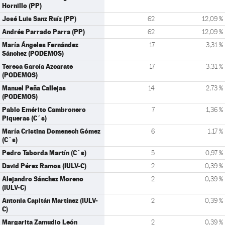
Hornillo (PP)
José Luis Sanz Ruíz (PP)
62
12,09 %
Andrés Parrado Parra (PP)
62
12,09 %
María Ángeles Fernández
17
3,31 %
Sánchez (PODEMOS)
Teresa García Azcarate
17
3,31 %
(PODEMOS)
Manuel Peña Callejas
14
2,73 %
(PODEMOS)
Pablo Emérito Cambronero
7
1,36 %
Piqueras (C´s)
María Cristina Domenech Gómez
6
1,17 %
(C´s)
Pedro Taborda Martín (C´s)
5
0,97 %
David Pérez Ramos (IULV-C)
2
0,39 %
Alejandro Sánchez Moreno
2
0,39 %
(IULV-C)
Antonia Capitán Martínez (IULV-
2
0,39 %
C)
Margarita Zamudio León
2
0,39 %