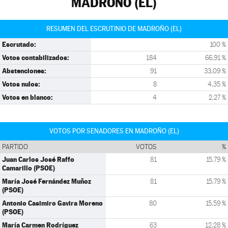
MADROÑO (EL)
RESUMEN DEL ESCRUTINIO DE MADROÑO (EL)
Escrutado:
100 %
Votos contabilizados:
184
66,91 %
Abstenciones:
91
33,09 %
Votos nulos:
8
4,35 %
Votos en blanco:
4
2,27 %
VOTOS POR SENADORES EN MADROÑO (EL)
PARTIDO
VOTOS
%
Juan Carlos José Raffo
81
15,79 %
Camarillo (PSOE)
María José Fernández Muñoz
81
15,79 %
(PSOE)
Antonio Casimiro Gavira Moreno
80
15,59 %
(PSOE)
María Carmen Rodríguez
63
12,28 %