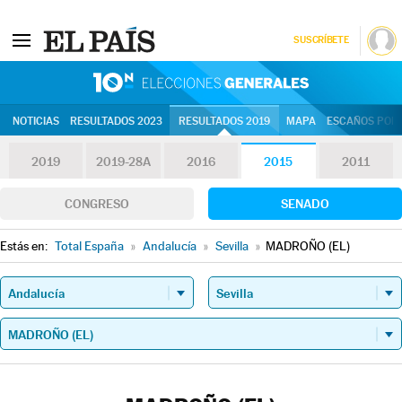
SUSCRÍBETE
10N | Eleccion
NOTICIAS
RESULTADOS 2023
RESULTADOS 2019
MAPA
ESCAÑOS POR 
2019
2019-28A
2016
2015
2011
CONGRESO
SENADO
Estás en:
Total España
»
Andalucía
»
Sevilla
»
MADROÑO (EL)