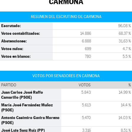
CARMONA
RESUMEN DEL ESCRUTINIO DE CARMONA
Escrutado:
96,08 %
Votos contabilizados:
14.886
68,37 %
Abstenciones:
6.888
31,63 %
Votos nulos:
699
4,7 %
Votos en blanco:
780
5,5 %
VOTOS POR SENADORES EN CARMONA
PARTIDO
VOTOS
%
Juan Carlos José Raffo
5.843
14,99 %
Camarillo (PSOE)
María José Fernández Muñoz
5.613
14,4 %
(PSOE)
Antonio Casimiro Gavira Moreno
5.470
14,03 %
(PSOE)
José Luis Sanz Ruíz (PP)
3.316
8,51 %