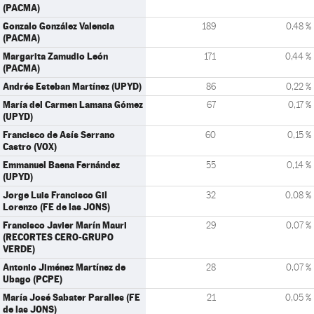
(PACMA)
Gonzalo González Valencia
189
0,48 %
(PACMA)
Margarita Zamudio León
171
0,44 %
(PACMA)
Andrés Esteban Martínez (UPYD)
86
0,22 %
María del Carmen Lamana Gómez
67
0,17 %
(UPYD)
Francisco de Asís Serrano
60
0,15 %
Castro (VOX)
Emmanuel Baena Fernández
55
0,14 %
(UPYD)
Jorge Luis Francisco Gil
32
0,08 %
Lorenzo (FE de las JONS)
Francisco Javier Marín Mauri
29
0,07 %
(RECORTES CERO-GRUPO
VERDE)
Antonio Jiménez Martínez de
28
0,07 %
Ubago (PCPE)
María José Sabater Paralles (FE
21
0,05 %
de las JONS)