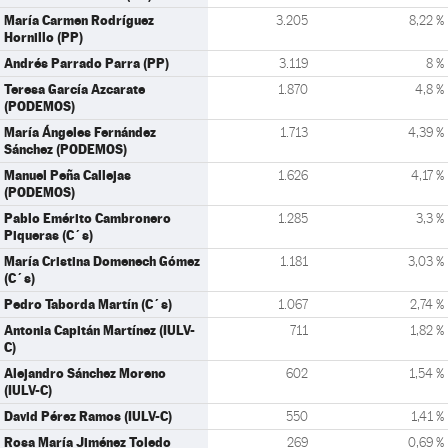
María Carmen Rodríguez
3.205
8,22 %
Hornillo (PP)
Andrés Parrado Parra (PP)
3.119
8 %
Teresa García Azcarate
1.870
4,8 %
(PODEMOS)
María Ángeles Fernández
1.713
4,39 %
Sánchez (PODEMOS)
Manuel Peña Callejas
1.626
4,17 %
(PODEMOS)
Pablo Emérito Cambronero
1.285
3,3 %
Piqueras (C´s)
María Cristina Domenech Gómez
1.181
3,03 %
(C´s)
Pedro Taborda Martín (C´s)
1.067
2,74 %
Antonia Capitán Martínez (IULV-
711
1,82 %
C)
Alejandro Sánchez Moreno
602
1,54 %
(IULV-C)
David Pérez Ramos (IULV-C)
550
1,41 %
Rosa María Jiménez Toledo
269
0,69 %