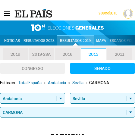
SUSCRÍBETE
10N | Eleccion
NOTICIAS
RESULTADOS 2023
RESULTADOS 2019
MAPA
ESCAÑOS POR 
2019
2019-28A
2016
2015
2011
CONGRESO
SENADO
Estás en:
Total España
»
Andalucía
»
Sevilla
»
CARMONA