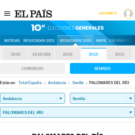
SUSCRÍBETE
10N | Eleccion
NOTICIAS
RESULTADOS 2023
RESULTADOS 2019
MAPA
ESCAÑOS POR 
2019
2019-28A
2016
2015
2011
CONGRESO
SENADO
Estás en:
Total España
»
Andalucía
»
Sevilla
»
PALOMARES DEL RÍO