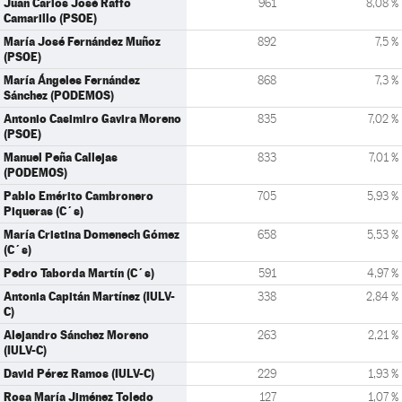
Juan Carlos José Raffo
961
8,08 %
Camarillo (PSOE)
María José Fernández Muñoz
892
7,5 %
(PSOE)
María Ángeles Fernández
868
7,3 %
Sánchez (PODEMOS)
Antonio Casimiro Gavira Moreno
835
7,02 %
(PSOE)
Manuel Peña Callejas
833
7,01 %
(PODEMOS)
Pablo Emérito Cambronero
705
5,93 %
Piqueras (C´s)
María Cristina Domenech Gómez
658
5,53 %
(C´s)
Pedro Taborda Martín (C´s)
591
4,97 %
Antonia Capitán Martínez (IULV-
338
2,84 %
C)
Alejandro Sánchez Moreno
263
2,21 %
(IULV-C)
David Pérez Ramos (IULV-C)
229
1,93 %
Rosa María Jiménez Toledo
127
1,07 %