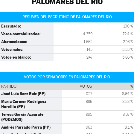
PALOMARES DEL RÍO
RESUMEN DEL ESCRUTINIO DE PALOMARES DEL RÍO
Escrutado:
100 %
Votos contabilizados:
4.359
72,4 %
Abstenciones:
1.662
27,6 %
Votos nulos:
145
3,33 %
Votos en blanco:
247
5,86 %
VOTOS POR SENADORES EN PALOMARES DEL RÍO
PARTIDO
VOTOS
%
José Luis Sanz Ruíz (PP)
1.027
8,64 %
María Carmen Rodríguez
996
8,38 %
Hornillo (PP)
Teresa García Azcarate
995
8,37 %
(PODEMOS)
Andrés Parrado Parra (PP)
963
8,1 %