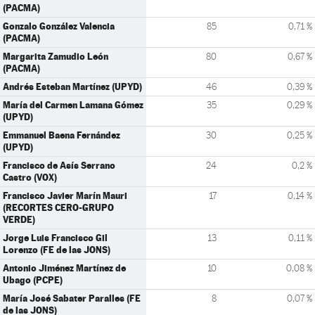
(PACMA)
Gonzalo González Valencia
85
0,71 %
(PACMA)
Margarita Zamudio León
80
0,67 %
(PACMA)
Andrés Esteban Martínez (UPYD)
46
0,39 %
María del Carmen Lamana Gómez
35
0,29 %
(UPYD)
Emmanuel Baena Fernández
30
0,25 %
(UPYD)
Francisco de Asís Serrano
24
0,2 %
Castro (VOX)
Francisco Javier Marín Mauri
17
0,14 %
(RECORTES CERO-GRUPO
VERDE)
Jorge Luis Francisco Gil
13
0,11 %
Lorenzo (FE de las JONS)
Antonio Jiménez Martínez de
10
0,08 %
Ubago (PCPE)
María José Sabater Paralles (FE
8
0,07 %
de las JONS)