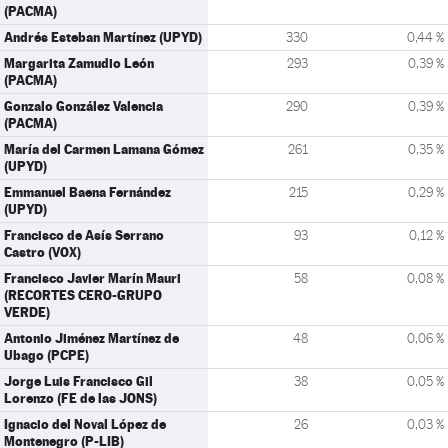
(PACMA)
Andrés Esteban Martínez (UPYD)
330
0,44 %
Margarita Zamudio León
293
0,39 %
(PACMA)
Gonzalo González Valencia
290
0,39 %
(PACMA)
María del Carmen Lamana Gómez
261
0,35 %
(UPYD)
Emmanuel Baena Fernández
215
0,29 %
(UPYD)
Francisco de Asís Serrano
93
0,12 %
Castro (VOX)
Francisco Javier Marín Mauri
58
0,08 %
(RECORTES CERO-GRUPO
VERDE)
Antonio Jiménez Martínez de
48
0,06 %
Ubago (PCPE)
Jorge Luis Francisco Gil
38
0,05 %
Lorenzo (FE de las JONS)
Ignacio del Noval López de
26
0,03 %
Montenegro (P-LIB)