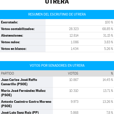
UTRERA
RESUMEN DEL ESCRUTINIO DE UTRERA
Escrutado:
100 %
Votos contabilizados:
28.323
68,85 %
Abstenciones:
12.814
31,15 %
Votos nulos:
1.086
3,83 %
Votos en blanco:
1.434
5,26 %
VOTOS POR SENADORES EN UTRERA
PARTIDO
VOTOS
%
Juan Carlos José Raffo
10.867
14,45 %
Camarillo (PSOE)
María José Fernández Muñoz
10.310
13,71 %
(PSOE)
Antonio Casimiro Gavira Moreno
9.973
13,26 %
(PSOE)
José Luis Sanz Ruíz (PP)
5.868
7,8 %