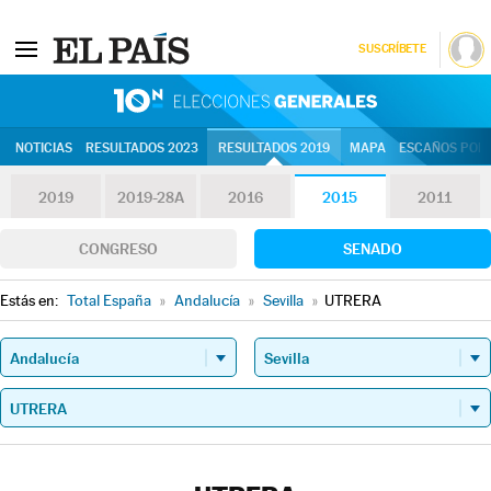
SUSCRÍBETE
10N | Eleccion
NOTICIAS
RESULTADOS 2023
RESULTADOS 2019
MAPA
ESCAÑOS POR 
2019
2019-28A
2016
2015
2011
CONGRESO
SENADO
Estás en:
Total España
»
Andalucía
»
Sevilla
»
UTRERA