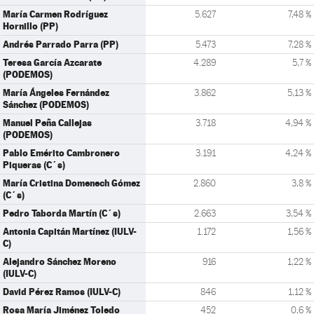
María Carmen Rodríguez
5.627
7,48 %
Hornillo (PP)
Andrés Parrado Parra (PP)
5.473
7,28 %
Teresa García Azcarate
4.289
5,7 %
(PODEMOS)
María Ángeles Fernández
3.862
5,13 %
Sánchez (PODEMOS)
Manuel Peña Callejas
3.718
4,94 %
(PODEMOS)
Pablo Emérito Cambronero
3.191
4,24 %
Piqueras (C´s)
María Cristina Domenech Gómez
2.860
3,8 %
(C´s)
Pedro Taborda Martín (C´s)
2.663
3,54 %
Antonia Capitán Martínez (IULV-
1.172
1,56 %
C)
Alejandro Sánchez Moreno
916
1,22 %
(IULV-C)
David Pérez Ramos (IULV-C)
846
1,12 %
Rosa María Jiménez Toledo
452
0,6 %