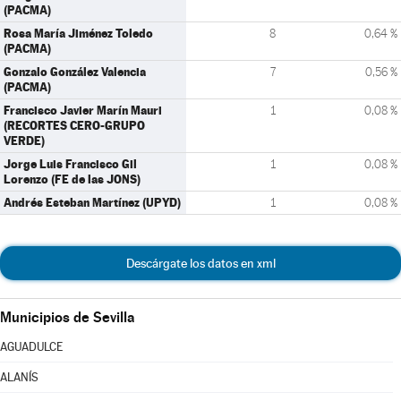
(PACMA)
Rosa María Jiménez Toledo
8
0,64 %
(PACMA)
Gonzalo González Valencia
7
0,56 %
(PACMA)
Francisco Javier Marín Mauri
1
0,08 %
(RECORTES CERO-GRUPO
VERDE)
Jorge Luis Francisco Gil
1
0,08 %
Lorenzo (FE de las JONS)
Andrés Esteban Martínez (UPYD)
1
0,08 %
Descárgate los datos en xml
Municipios de Sevilla
AGUADULCE
ALANÍS