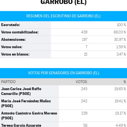
GARROBO (EL)
RESUMEN DEL ESCRUTINIO DE GARROBO (EL)
Escrutado:
100 %
Votos contabilizados:
439
69,03 %
Abstenciones:
197
30,97 %
Votos nulos:
7
1,59 %
Votos en blanco:
15
3,47 %
VOTOS POR SENADORES EN GARROBO (EL)
PARTIDO
VOTOS
%
Juan Carlos José Raffo
245
19,65 %
Camarillo (PSOE)
María José Fernández Muñoz
242
19,41 %
(PSOE)
Antonio Casimiro Gavira Moreno
239
19,17 %
(PSOE)
Teresa García Azcarate
56
4,49 %