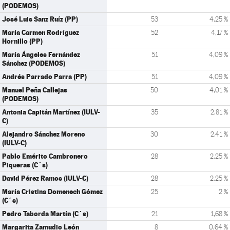
(PODEMOS)
José Luis Sanz Ruíz (PP)
53
4,25 %
María Carmen Rodríguez
52
4,17 %
Hornillo (PP)
María Ángeles Fernández
51
4,09 %
Sánchez (PODEMOS)
Andrés Parrado Parra (PP)
51
4,09 %
Manuel Peña Callejas
50
4,01 %
(PODEMOS)
Antonia Capitán Martínez (IULV-
35
2,81 %
C)
Alejandro Sánchez Moreno
30
2,41 %
(IULV-C)
Pablo Emérito Cambronero
28
2,25 %
Piqueras (C´s)
David Pérez Ramos (IULV-C)
28
2,25 %
María Cristina Domenech Gómez
25
2 %
(C´s)
Pedro Taborda Martín (C´s)
21
1,68 %
Margarita Zamudio León
8
0,64 %