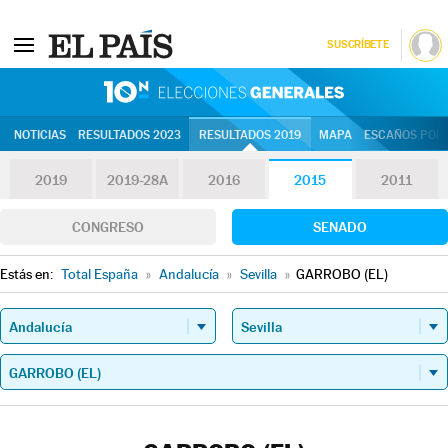
SUSCRÍBETE
10N | Eleccion
NOTICIAS
RESULTADOS 2023
RESULTADOS 2019
MAPA
ESCAÑOS POR 
2019
2019-28A
2016
2015
2011
CONGRESO
SENADO
Estás en:
Total España
»
Andalucía
»
Sevilla
»
GARROBO (EL)