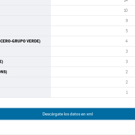
14
10
9
5
ES CERO-GRUPO VERDE)
4
3
E)
3
ONS)
2
2
1
Descárgate los datos en xml