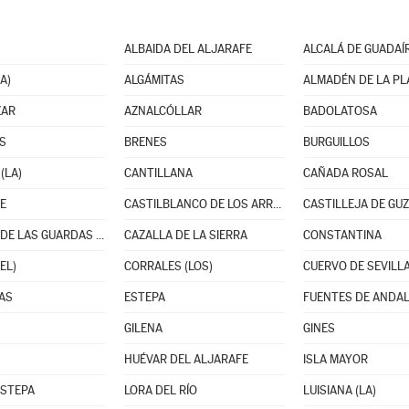
ALBAIDA DEL ALJARAFE
ALCALÁ DE GUADAÍ
A)
ALGÁMITAS
ALMADÉN DE LA PL
ZAR
AZNALCÓLLAR
BADOLATOSA
S
BRENES
BURGUILLOS
(LA)
CANTILLANA
CAÑADA ROSAL
E
CASTILBLANCO DE LOS ARROYOS
CASTILLEJA DE GU
CASTILLO DE LAS GUARDAS (EL)
CAZALLA DE LA SIERRA
CONSTANTINA
EL)
CORRALES (LOS)
CUERVO DE SEVILLA
AS
ESTEPA
FUENTES DE ANDAL
GILENA
GINES
HUÉVAR DEL ALJARAFE
ISLA MAYOR
ESTEPA
LORA DEL RÍO
LUISIANA (LA)