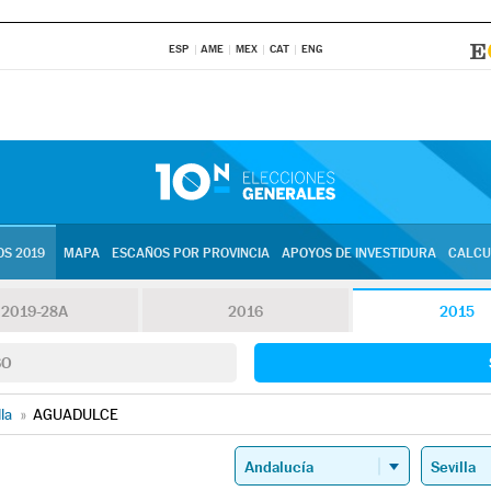
ESP
AME
MEX
CAT
ENG
S 2019
MAPA
ESCAÑOS POR PROVINCIA
APOYOS DE INVESTIDURA
CALCU
2019-28A
2016
2015
SO
lla
»
AGUADULCE