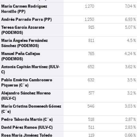
María Carmen Rodríguez
1.270
7,04 %
Hornillo (PP)
Andrés Parrado Parra (PP)
1.250
6,93 %
Teresa García Azcarate
915
5,07 %
(PODEMOS)
María Ángeles Fernández
811
4,5 %
Sánchez (PODEMOS)
Manuel Peña Callejas
765
4,24 %
(PODEMOS)
Antonia Capitán Martínez (IULV-
652
3,62 %
C)
Pablo Emérito Cambronero
632
3,5 %
Piqueras (C´s)
Alejandro Sánchez Moreno
577
3,2 %
(IULV-C)
María Cristina Domenech Gómez
546
3,03 %
(C´s)
Pedro Taborda Martín (C´s)
518
2,87 %
David Pérez Ramos (IULV-C)
511
2,83 %
Rosa María Jiménez Toledo
119
0,66 %