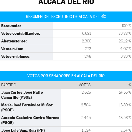
ALCALÁ DEL RÍO
RESUMEN DEL ESCRUTINIO DE ALCALÁ DEL RÍO
Escrutado:
100 %
Votos contabilizados:
6.691
73,88 %
Abstenciones:
2.366
26,12 %
Votos nulos:
272
4,07 %
Votos en blanco:
246
3,83 %
VOTOS POR SENADORES EN ALCALÁ DEL RÍO
PARTIDO
VOTOS
%
Juan Carlos José Raffo
2.626
14,56 %
Camarillo (PSOE)
María José Fernández Muñoz
2.504
13,89 %
(PSOE)
Antonio Casimiro Gavira Moreno
2.445
13,56 %
(PSOE)
José Luis Sanz Ruíz (PP)
1.324
7,34 %