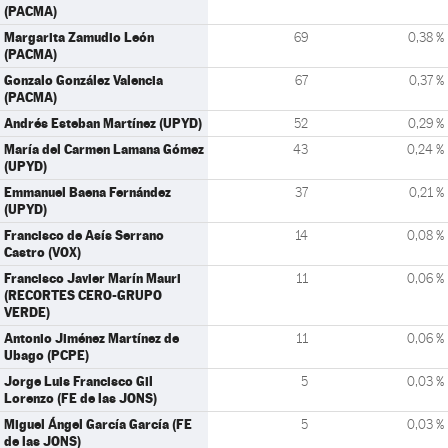
(PACMA)
Margarita Zamudio León
69
0,38 %
(PACMA)
Gonzalo González Valencia
67
0,37 %
(PACMA)
Andrés Esteban Martínez (UPYD)
52
0,29 %
María del Carmen Lamana Gómez
43
0,24 %
(UPYD)
Emmanuel Baena Fernández
37
0,21 %
(UPYD)
Francisco de Asís Serrano
14
0,08 %
Castro (VOX)
Francisco Javier Marín Mauri
11
0,06 %
(RECORTES CERO-GRUPO
VERDE)
Antonio Jiménez Martínez de
11
0,06 %
Ubago (PCPE)
Jorge Luis Francisco Gil
5
0,03 %
Lorenzo (FE de las JONS)
Miguel Ángel García García (FE
5
0,03 %
de las JONS)