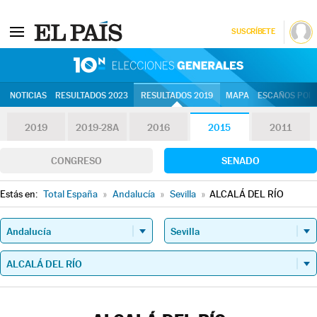
SUSCRÍBETE
10N | Eleccion
NOTICIAS
RESULTADOS 2023
RESULTADOS 2019
MAPA
ESCAÑOS POR 
2019
2019-28A
2016
2015
2011
CONGRESO
SENADO
Estás en:
Total España
»
Andalucía
»
Sevilla
»
ALCALÁ DEL RÍO