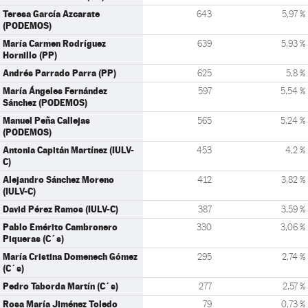
Teresa García Azcarate
643
5,97 %
(PODEMOS)
María Carmen Rodríguez
639
5,93 %
Hornillo (PP)
Andrés Parrado Parra (PP)
625
5,8 %
María Ángeles Fernández
597
5,54 %
Sánchez (PODEMOS)
Manuel Peña Callejas
565
5,24 %
(PODEMOS)
Antonia Capitán Martínez (IULV-
453
4,2 %
C)
Alejandro Sánchez Moreno
412
3,82 %
(IULV-C)
David Pérez Ramos (IULV-C)
387
3,59 %
Pablo Emérito Cambronero
330
3,06 %
Piqueras (C´s)
María Cristina Domenech Gómez
295
2,74 %
(C´s)
Pedro Taborda Martín (C´s)
277
2,57 %
Rosa María Jiménez Toledo
79
0,73 %