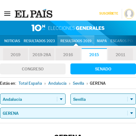
SUSCRÍBETE
10N | Eleccion
NOTICIAS
RESULTADOS 2023
RESULTADOS 2019
MAPA
ESCAÑOS POR 
2019
2019-28A
2016
2015
2011
CONGRESO
SENADO
Estás en:
Total España
»
Andalucía
»
Sevilla
»
GERENA