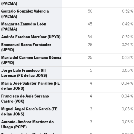
(PACMA)
Gonzalo González Valencia
56
0,52 %
(PACMA)
Margarita Zamudio León
45
0,42 %
(PACMA)
Andrés Esteban Martínez (UPYD)
34
0,32 %
Emmanuel Baena Fernández
26
0,24 %
(UPYD)
María del Carmen Lamana Gómez
25
0,23 %
(UPYD)
Jorge Luis Francisco Gil
5
0,05 %
Lorenzo (FE de las JONS)
María José Sabater Paralles (FE
4
0,04 %
de las JONS)
Francisco de Asís Serrano
4
0,04 %
Castro (VOX)
Miguel Ángel García García (FE
3
0,03 %
de las JONS)
Antonio Jiménez Martínez de
3
0,03 %
Ubago (PCPE)