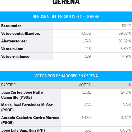
GERENA
RESUMEN DEL ESCRUTINIO DE GERENA
Escrutado:
100 %
Votos contabilizados:
4.006
69,68 %
Abstenciones:
1.743
30,32 %
Votos nulos:
148
3,69 %
Votos en blanco:
189
4,9 %
VOTOS POR SENADORES EN GERENA
PARTIDO
VOTOS
%
Juan Carlos José Raffo
1.531
14,2 %
Camarillo (PSOE)
María José Fernández Muñoz
1.466
13,6 %
(PSOE)
Antonio Casimiro Gavira Moreno
1.430
13,27 %
(PSOE)
José Luis Sanz Ruíz (PP)
652
6,05 %