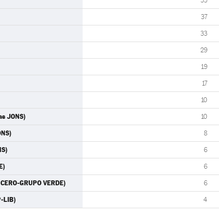
55
37
33
29
19
17
10
las JONS)
10
ONS)
8
NS)
6
E)
6
ES CERO-GRUPO VERDE)
6
P-LIB)
4