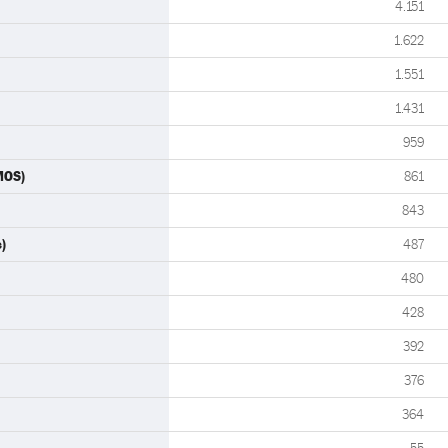
4.151
1.622
1.551
1.431
959
MOS)
861
843
)
487
480
428
392
376
364