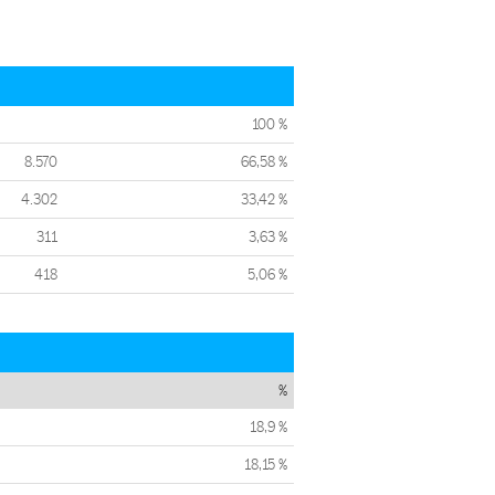
100 %
8.570
66,58 %
4.302
33,42 %
311
3,63 %
418
5,06 %
%
18,9 %
18,15 %