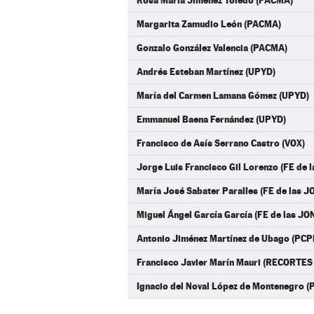
Rosa María Jiménez Toledo (PACMA)
Margarita Zamudio León (PACMA)
Gonzalo González Valencia (PACMA)
Andrés Esteban Martínez (UPYD)
María del Carmen Lamana Gómez (UPYD)
Emmanuel Baena Fernández (UPYD)
Francisco de Asís Serrano Castro (VOX)
Jorge Luis Francisco Gil Lorenzo (FE de 
María José Sabater Paralles (FE de las J
Miguel Ángel García García (FE de las JO
Antonio Jiménez Martínez de Ubago (PCP
Francisco Javier Marín Mauri (RECORT
Ignacio del Noval López de Montenegro (