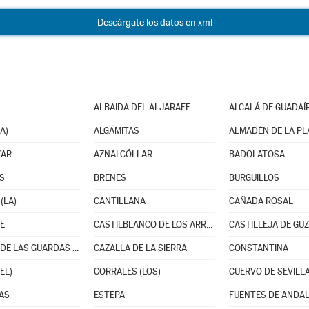
Descárgate los datos en xml
ALBAIDA DEL ALJARAFE
ALCALÁ DE GUADAÍ
A)
ALGÁMITAS
ALMADÉN DE LA PL
ZAR
AZNALCÓLLAR
BADOLATOSA
S
BRENES
BURGUILLOS
(LA)
CANTILLANA
CAÑADA ROSAL
E
CASTILBLANCO DE LOS ARROYOS
CASTILLEJA DE GU
CASTILLO DE LAS GUARDAS (EL)
CAZALLA DE LA SIERRA
CONSTANTINA
EL)
CORRALES (LOS)
CUERVO DE SEVILLA
AS
ESTEPA
FUENTES DE ANDAL