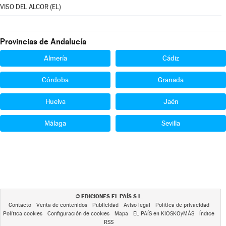
VISO DEL ALCOR (EL)
Provincias de Andalucía
Almería
Cádiz
Córdoba
Granada
Huelva
Jaén
Málaga
Sevilla
EDICIONES EL PAÍS S.L.
©
Contacto
Venta de contenidos
Publicidad
Aviso legal
Política de privacidad
Política cookies
Configuración de cookies
Mapa
EL PAÍS en KIOSKOyMÁS
Índice
RSS