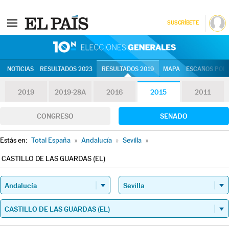
SUSCRÍBETE
10N | Eleccion
NOTICIAS
RESULTADOS 2023
RESULTADOS 2019
MAPA
ESCAÑOS POR 
2019
2019-28A
2016
2015
2011
CONGRESO
SENADO
Estás en:
Total España
»
Andalucía
»
Sevilla
»
CASTILLO DE LAS GUARDAS (EL)