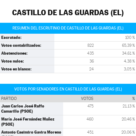
CASTILLO DE LAS GUARDAS (EL)
RESUMEN DEL ESCRUTINIO DE CASTILLO DE LAS GUARDAS (EL)
Escrutado:
100 %
Votos contabilizados:
822
65,39 %
Abstenciones:
435
34,61 %
Votos nulos:
36
4,38 %
Votos en blanco:
24
3,05 %
VOTOS POR SENADORES EN CASTILLO DE LAS GUARDAS (EL)
PARTIDO
VOTOS
%
Juan Carlos José Raffo
475
21,13 %
Camarillo (PSOE)
María José Fernández Muñoz
460
20,46 %
(PSOE)
Antonio Casimiro Gavira Moreno
451
20,06 %