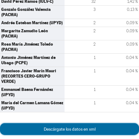
David Pérez Ramos (IULV-C)
32
1,42 %
Gonzalo González Valencia
3
0,13 %
(PACMA)
Andrés Esteban Martínez (UPYD)
2
0,09 %
Margarita Zamudio León
2
0,09 %
(PACMA)
Rosa María Jiménez Toledo
2
0,09 %
(PACMA)
Antonio Jiménez Martínez de
1
0,04 %
Ubago (PCPE)
Francisco Javier Marín Mauri
1
0,04 %
(RECORTES CERO-GRUPO
VERDE)
Emmanuel Baena Fernández
1
0,04 %
(UPYD)
María del Carmen Lamana Gómez
1
0,04 %
(UPYD)
Descárgate los datos en xml