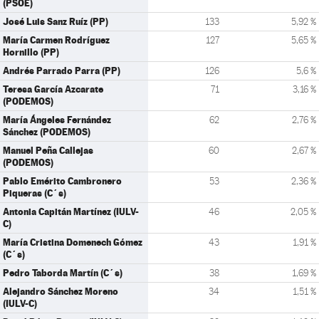
(PSOE)
José Luis Sanz Ruíz (PP)
133
5,92 %
María Carmen Rodríguez
127
5,65 %
Hornillo (PP)
Andrés Parrado Parra (PP)
126
5,6 %
Teresa García Azcarate
71
3,16 %
(PODEMOS)
María Ángeles Fernández
62
2,76 %
Sánchez (PODEMOS)
Manuel Peña Callejas
60
2,67 %
(PODEMOS)
Pablo Emérito Cambronero
53
2,36 %
Piqueras (C´s)
Antonia Capitán Martínez (IULV-
46
2,05 %
C)
María Cristina Domenech Gómez
43
1,91 %
(C´s)
Pedro Taborda Martín (C´s)
38
1,69 %
Alejandro Sánchez Moreno
34
1,51 %
(IULV-C)