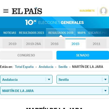
SUSCRÍBETE
10N | Eleccion
NOTICIAS
RESULTADOS 2023
RESULTADOS 2019
MAPA
ESCAÑOS POR 
2019
2019-28A
2016
2015
2011
CONGRESO
SENADO
Estás en:
Total España
»
Andalucía
»
Sevilla
»
MARTÍN DE LA JARA