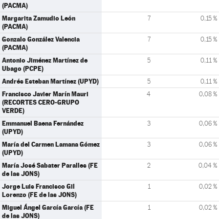
(PACMA)
Margarita Zamudio León
7
0,15 %
(PACMA)
Gonzalo González Valencia
7
0,15 %
(PACMA)
Antonio Jiménez Martínez de
5
0,11 %
Ubago (PCPE)
Andrés Esteban Martínez (UPYD)
5
0,11 %
Francisco Javier Marín Mauri
4
0,08 %
(RECORTES CERO-GRUPO
VERDE)
Emmanuel Baena Fernández
3
0,06 %
(UPYD)
María del Carmen Lamana Gómez
3
0,06 %
(UPYD)
María José Sabater Paralles (FE
2
0,04 %
de las JONS)
Jorge Luis Francisco Gil
1
0,02 %
Lorenzo (FE de las JONS)
Miguel Ángel García García (FE
1
0,02 %
de las JONS)