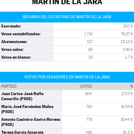
MARTÍN DE LA JARA
RESUMEN DEL ESCRUTINIO DE MARTÍN DE LA JARA
Escrutado:
100 %
Votos contabilizados:
1.718
76,87 %
Abstenciones:
517
23,13 %
Votos nulos:
68
3,96 %
Votos en blanco:
28
1,7 %
VOTOS POR SENADORES EN MARTÍN DE LA JARA
PARTIDO
VOTOS
%
Juan Carlos José Raffo
804
17,03 %
Camarillo (PSOE)
María José Fernández Muñoz
783
16,59 %
(PSOE)
Antonio Casimiro Gavira Moreno
776
16,44 %
(PSOE)
Teresa García Azcarate
486
10,3 %