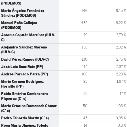
(PODEMOS)
María Ángeles Fernández
446
9,45 %
Sánchez (PODEMOS)
Manuel Peña Callejas
435
9,22 %
(PODEMOS)
Antonia Capitán Martínez (IULV-
179
3,79 %
C)
Alejandro Sánchez Moreno
138
2,92 %
(IULV-C)
David Pérez Ramos (IULV-C)
130
2,75 %
José Luis Sanz Ruíz (PP)
112
2,37 %
Andrés Parrado Parra (PP)
108
2,29 %
María Carmen Rodríguez
93
1,97 %
Hornillo (PP)
Pablo Emérito Cambronero
55
1,17 %
Piqueras (C´s)
María Cristina Domenech Gómez
50
1,06 %
(C´s)
Pedro Taborda Martín (C´s)
45
0,95 %
Rosa María Jiménez Toledo
14
0,3 %