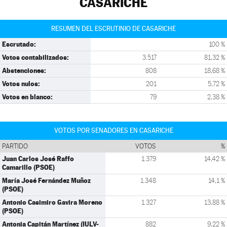
CASARICHE
RESUMEN DEL ESCRUTINIO DE CASARICHE
Escrutado:
100 %
Votos contabilizados:
3.517
81,32 %
Abstenciones:
808
18,68 %
Votos nulos:
201
5,72 %
Votos en blanco:
79
2,38 %
VOTOS POR SENADORES EN CASARICHE
PARTIDO
VOTOS
%
Juan Carlos José Raffo
1.379
14,42 %
Camarillo (PSOE)
María José Fernández Muñoz
1.348
14,1 %
(PSOE)
Antonio Casimiro Gavira Moreno
1.327
13,88 %
(PSOE)
Antonia Capitán Martínez (IULV-
882
9,22 %