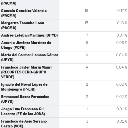
(PACMA)
Gonzalo González Valencia
16
0,17 %
(PACMA)
Margarita Zamudio León
15
0,16 %
(PACMA)
Andrés Esteban Martínez (UPYD)
7
0,07 %
Antonio Jiménez Martínez de
6
0,06 %
Ubago (PCPE)
María del Carmen Lamana Gómez
4
0,04 %
(UPYD)
Francisco Javier Marín Mauri
4
0,04 %
(RECORTES CERO-GRUPO
VERDE)
Ignacio del Noval López de
2
0,02 %
Montenegro (P-LIB)
Emmanuel Baena Fernández
2
0,02 %
(UPYD)
Jorge Luis Francisco Gil
1
0,01 %
Lorenzo (FE de las JONS)
Francisco de Asís Serrano
1
0,01 %
Castro (VOX)