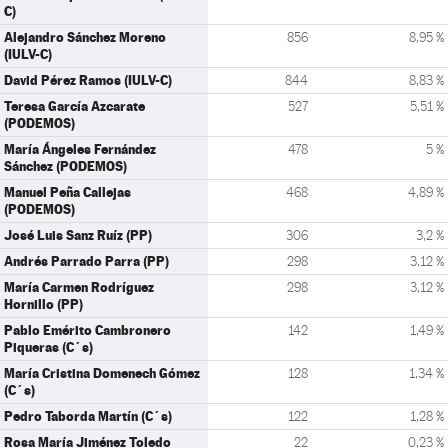
C)
Alejandro Sánchez Moreno
856
8,95 %
(IULV-C)
David Pérez Ramos (IULV-C)
844
8,83 %
Teresa García Azcarate
527
5,51 %
(PODEMOS)
María Ángeles Fernández
478
5 %
Sánchez (PODEMOS)
Manuel Peña Callejas
468
4,89 %
(PODEMOS)
José Luis Sanz Ruíz (PP)
306
3,2 %
Andrés Parrado Parra (PP)
298
3,12 %
María Carmen Rodríguez
298
3,12 %
Hornillo (PP)
Pablo Emérito Cambronero
142
1,49 %
Piqueras (C´s)
María Cristina Domenech Gómez
128
1,34 %
(C´s)
Pedro Taborda Martín (C´s)
122
1,28 %
Rosa María Jiménez Toledo
22
0,23 %