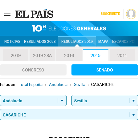
SUSCRÍBETE
10N | Eleccion
NOTICIAS
RESULTADOS 2023
RESULTADOS 2019
MAPA
ESCAÑOS POR 
2019
2019-28A
2016
2015
2011
CONGRESO
SENADO
Estás en:
Total España
»
Andalucía
»
Sevilla
»
CASARICHE